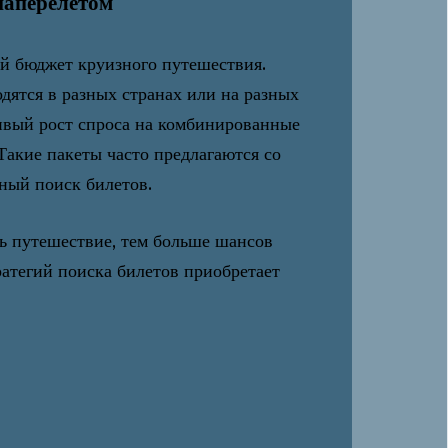
иаперелетом
й бюджет круизного путешествия.
дятся в разных странах или на разных
ивый рост спроса на комбинированные
Такие пакеты часто предлагаются со
ьный поиск билетов.
ь путешествие, тем больше шансов
ратегий поиска билетов приобретает