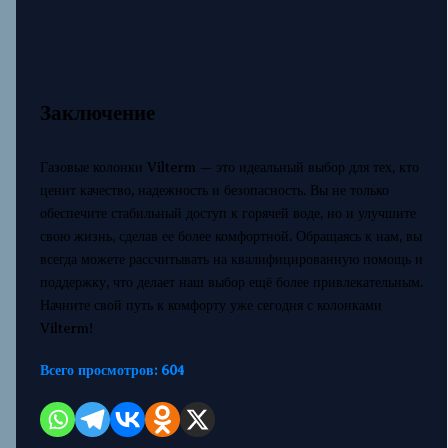
Заключение
Газовые колонки Vilterm — это идеальный выбор для тех, кто
ценит качество, надежность и безопасность. Вы не только
обеспечите стабильный доступ к горячей воде, но и улучшите
свою жизнь, сделав ее более комфортной. Обращаясь к нам, вы
всегда можете рассчитывать на квалифицированную помощь и
поддержку, что делает наш выбор ещё более привлекательным.
Начните свой путь к комфорту уже сегодня с колонками
Vilterm!
Всего просмотров:
604