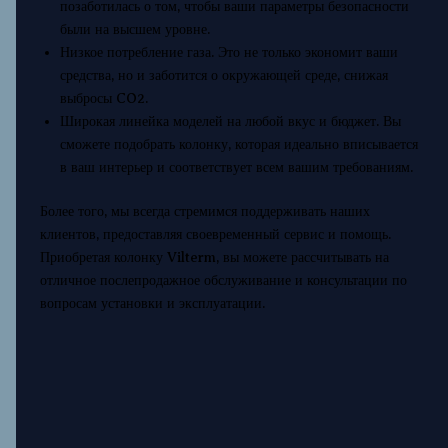
позаботилась о том, чтобы ваши параметры безопасности
были на высшем уровне.
Низкое потребление газа. Это не только экономит ваши
средства, но и заботится о окружающей среде, снижая
выбросы CO2.
Широкая линейка моделей на любой вкус и бюджет. Вы
сможете подобрать колонку, которая идеально вписывается
в ваш интерьер и соответствует всем вашим требованиям.
Более того, мы всегда стремимся поддерживать наших
клиентов, предоставляя своевременный сервис и помощь.
Приобретая колонку Vilterm, вы можете рассчитывать на
отличное послепродажное обслуживание и консультации по
вопросам установки и эксплуатации.