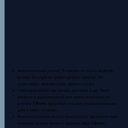
Автоматический розжиг. В отличие от старых моделей,
колонка Вилтерм не требует ручного запуска. Это
существенно экономит ваше время и усилия.
Стабильная работа при низком давлении воды. Часто
давление в водопроводной сети может колебаться, но
колонки Vilterm продолжат исправно функционировать
даже в таких условиях.
Многоступенчатая система безопасности. Вы можете быть
спокойны за свою жизнь и здоровье, ведь Vilterm