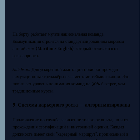
На борту работает мультинациональная команда.
Коммуникация строится на стандартизированном морском
английском (Maritime English), который отличается от
разговорного.
Лайфхак:
Для ускоренной адаптации новички проходят
симуляционные тренажёры с элементами геймификации. Это
повышает уровень понимания команд на 30% быстрее, чем
традиционные курсы.
9. Система карьерного роста — алгоритмизирована
Продвижение по службе зависит не только от опыта, но и от
прохождения сертификаций и внутренней оценки. Каждая
должность имеет свой "карьерный маршрут", прописанный в