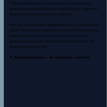
Любые романтические отношения между сотрудниками
должны быть зарегистрированы в отделе кадров. Нарушение
может повлечь дисциплинарное взыскание.
Кейс:
На лайнере Royal Caribbean один из сотрудников был
уволен за сокрытие отношений с коллегой. После инцидента
компания внедрила анонимную систему уведомлений о
конфликтах интересов, что позволило снизить количество
подобных случаев на 40%.
8. Языковой барьер — не проблема, а система