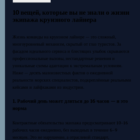
10 вещей, которые вы не знали о жизни
экипажа круизного лайнера
Жизнь команды на круизном лайнере — это сложный,
многоуровневый механизм, скрытый от глаз туристов. За
фасадом идеального сервиса и блестящих улыбок скрываются
профессиональные вызовы, нестандартные решения и
уникальные схемы адаптации к экстремальным условиям.
Ниже — десять малоизвестных фактов о ежедневной
реальности морских специалистов, подкреплённые реальными
кейсами и лайфхаками из индустрии.
1. Рабочий день может длиться до 16 часов — и это
норма
Контрактные обязательства экипажа предусматривают 10–16
рабочих часов ежедневно, без выходных в течение 6–9
месяцев. Это не нарушение, а отраслевой стандарт,