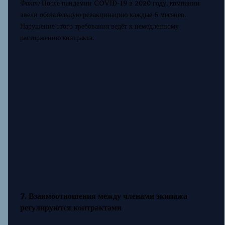
Факт:
После пандемии COVID-19 в 2020 году, компании
ввели обязательную ревакцинацию каждые 6 месяцев.
Нарушение этого требования ведёт к немедленному
расторжению контракта.
7. Взаимоотношения между членами экипажа
регулируются контрактами