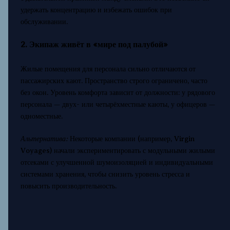
удержать концентрацию и избежать ошибок при
обслуживании.
2. Экипаж живёт в «мире под палубой»
Жилые помещения для персонала сильно отличаются от
пассажирских кают. Пространство строго ограничено, часто
без окон. Уровень комфорта зависит от должности: у рядового
персонала — двух- или четырёхместные каюты, у офицеров —
одноместные.
Альтернатива:
Некоторые компании (например, Virgin
Voyages) начали экспериментировать с модульными жилыми
отсеками с улучшенной шумоизоляцией и индивидуальными
системами хранения, чтобы снизить уровень стресса и
повысить производительность.