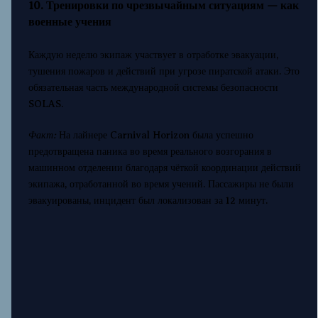
10. Тренировки по чрезвычайным ситуациям — как
военные учения
Каждую неделю экипаж участвует в отработке эвакуации,
тушения пожаров и действий при угрозе пиратской атаки. Это
обязательная часть международной системы безопасности
SOLAS.
Факт:
На лайнере Carnival Horizon была успешно
предотвращена паника во время реального возгорания в
машинном отделении благодаря чёткой координации действий
экипажа, отработанной во время учений. Пассажиры не были
эвакуированы, инцидент был локализован за 12 минут.