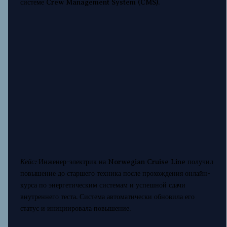
системе Crew Management System (CMS).
Кейс:
Инженер-электрик на Norwegian Cruise Line получил
повышение до старшего техника после прохождения онлайн-
курса по энергетическим системам и успешной сдачи
внутреннего теста. Система автоматически обновила его
статус и инициировала повышение.