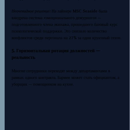
Неочевидное решение:
На лайнере MSC Seaside была
внедрена система «эмоционального дежурного» —
подготовленного члена экипажа, прошедшего базовый курс
психологической поддержки. Это снизило количество
конфликтов среди персонала на 27% за один круизный сезон.
5. Горизонтальная ротация должностей —
реальность
Многие сотрудники переходят между департаментами в
рамках одного контракта. Бармен может стать официантом, а
уборщик — помощником на кухне.