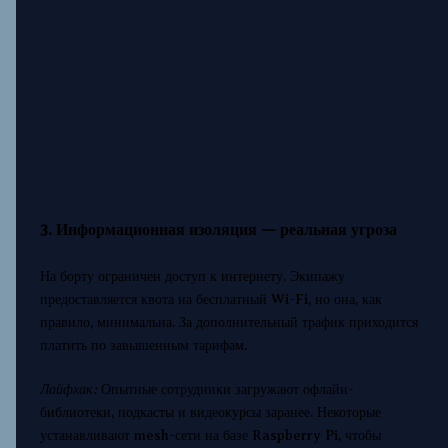
3. Информационная изоляция — реальная угроза
На борту ограничен доступ к интернету. Экипажу
предоставляется квота на бесплатный Wi-Fi, но она, как
правило, минимальна. За дополнительный трафик приходится
платить по завышенным тарифам.
Лайфхак:
Опытные сотрудники загружают офлайн-
библиотеки, подкасты и видеокурсы заранее. Некоторые
устанавливают mesh-сети на базе Raspberry Pi, чтобы