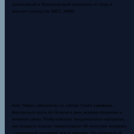
прописанный в Международной конвенции по труду в
морском судоходстве (MLC 2006).
Кейс:
Мария, официантка на лайнере Costa Luminosa,
фиксировала вахты по 14 часов в день, включая обеденные и
вечерние смены. Чтобы избежать эмоционального выгорания,
она внедрила технику «микроотдыха»: 10-минутные перерывы
с дыхательной практикой между сменами. Это позволило ей