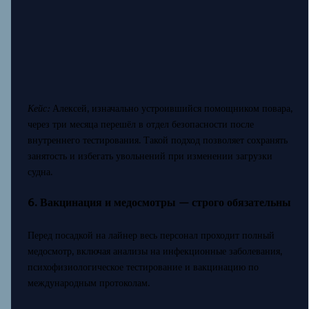
Кейс:
Алексей, изначально устроившийся помощником повара,
через три месяца перешёл в отдел безопасности после
внутреннего тестирования. Такой подход позволяет сохранять
занятость и избегать увольнений при изменении загрузки
судна.
6. Вакцинация и медосмотры — строго обязательны
Перед посадкой на лайнер весь персонал проходит полный
медосмотр, включая анализы на инфекционные заболевания,
психофизиологическое тестирование и вакцинацию по
международным протоколам.