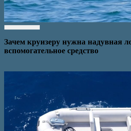
Зачем круизеру нужна надувная ло
вспомогательное средство