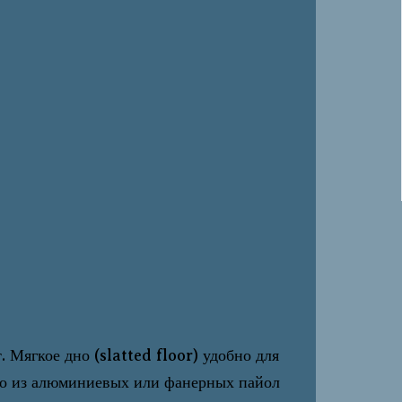
Мягкое дно (slatted floor) удобно для
дно из алюминиевых или фанерных пайол