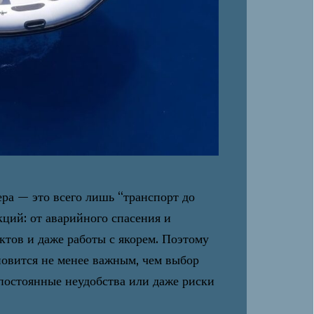
ера — это всего лишь “транспорт до
кций: от аварийного спасения и
уктов и даже работы с якорем. Поэтому
ановится не менее важным, чем выбор
 постоянные неудобства или даже риски