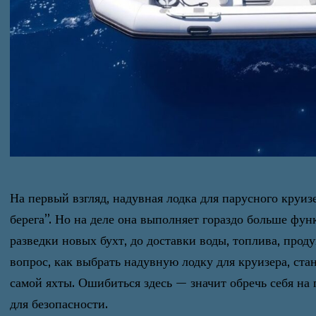
На первый взгляд, надувная лодка для парусного круиз
берега”. Но на деле она выполняет гораздо больше фун
разведки новых бухт, до доставки воды, топлива, прод
вопрос, как выбрать надувную лодку для круизера, ст
самой яхты. Ошибиться здесь — значит обречь себя на
для безопасности.