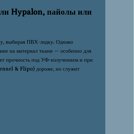
ли Hypalon, пайолы или
у, выбирая ПВХ-лодку. Однако
ие на материал ткани — особенно для
яет прочность под УФ-излучением и при
ennel & Flipo) дороже, но служит