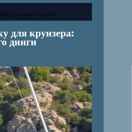
подбору надежного динги
у для круизера:
го динги