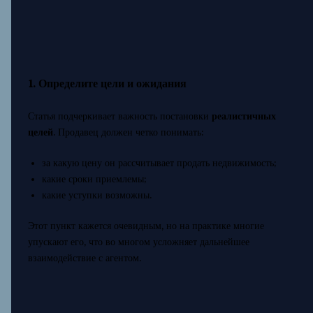
1. Определите цели и ожидания
Статья подчеркивает важность постановки
реалистичных
целей
. Продавец должен четко понимать:
за какую цену он рассчитывает продать недвижимость;
какие сроки приемлемы;
какие уступки возможны.
Этот пункт кажется очевидным, но на практике многие
упускают его, что во многом усложняет дальнейшее
взаимодействие с агентом.