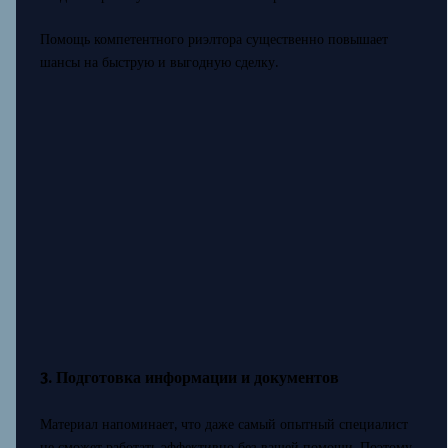
Помощь компетентного риэлтора существенно повышает
шансы на быструю и выгодную сделку.
3. Подготовка информации и документов
Материал напоминает, что даже самый опытный специалист
не сможет работать эффективно без вашей помощи. Поэтому