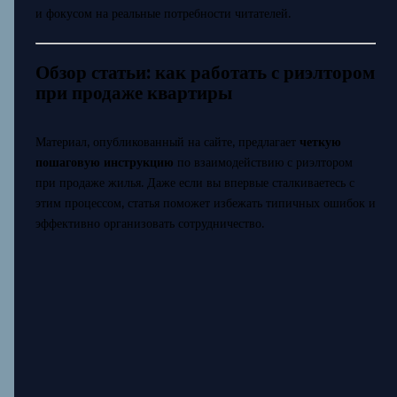
и фокусом на реальные потребности читателей.
Обзор статьи: как работать с риэлтором
при продаже квартиры
Материал, опубликованный на сайте, предлагает
четкую
пошаговую инструкцию
по взаимодействию с риэлтором
при продаже жилья. Даже если вы впервые сталкиваетесь с
этим процессом, статья поможет избежать типичных ошибок и
эффективно организовать сотрудничество.