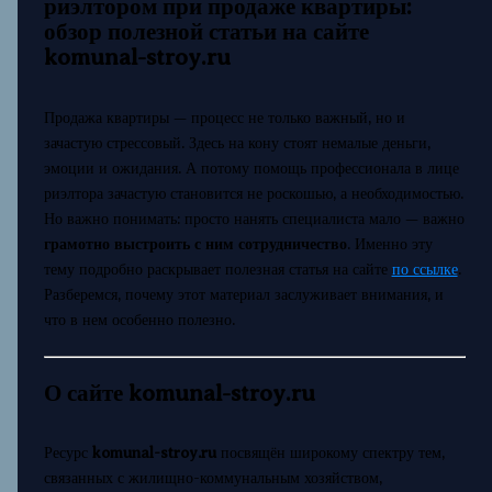
риэлтором при продаже квартиры:
обзор полезной статьи на сайте
komunal-stroy.ru
Продажа квартиры — процесс не только важный, но и
зачастую стрессовый. Здесь на кону стоят немалые деньги,
эмоции и ожидания. А потому помощь профессионала в лице
риэлтора зачастую становится не роскошью, а необходимостью.
Но важно понимать: просто нанять специалиста мало — важно
грамотно выстроить с ним сотрудничество
. Именно эту
тему подробно раскрывает полезная статья на сайте
по ссылке
.
Разберемся, почему этот материал заслуживает внимания, и
что в нем особенно полезно.
О сайте komunal-stroy.ru
Ресурс
komunal-stroy.ru
посвящён широкому спектру тем,
связанных с жилищно-коммунальным хозяйством,