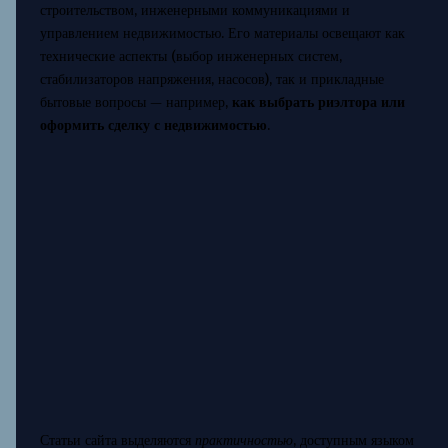
строительством, инженерными коммуникациями и
управлением недвижимостью. Его материалы освещают как
технические аспекты (выбор инженерных систем,
стабилизаторов напряжения, насосов), так и прикладные
бытовые вопросы — например,
как выбрать риэлтора или
оформить сделку с недвижимостью
.
Статьи сайта выделяются
практичностью
, доступным языком