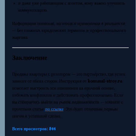
и даже уже работающим с агентом, кому важно улучшить
коммуникацию.
Информация понятная, логичная и применимая в реальности
— без сложных юридических терминов и профессионального
жаргона.
Заключение
Продажа квартиры с риэлтором — это партнёрство, где успех
зависит от обеих сторон. Инструкция от
komunal-stroy.ru
помогает выстроить эти отношения на прочной основе,
избежать конфликтов и действовать профессионально. Если
вы собираетесь выйти на рынок недвижимости — начните с
прочтения статьи
по ссылке
. Это будет отличным первым
шагом к успешной сделке.
Всего просмотров:
844