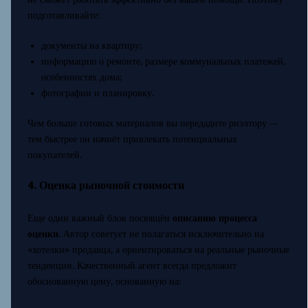
подготавливайте:
документы на квартиру;
информацию о ремонте, размере коммунальных платежей,
особенностях дома;
фотографии и планировку.
Чем больше готовых материалов вы передадите риэлтору —
тем быстрее он начнёт привлекать потенциальных
покупателей.
4. Оценка рыночной стоимости
Еще один важный блок посвящён
описанию процесса
оценки
. Автор советует не полагаться исключительно на
«хотелки» продавца, а ориентироваться на реальные рыночные
тенденции. Качественный агент всегда предложит
обоснованную цену, основанную на: