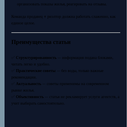
организовать показы жилья, реагировать на отзывы.
Команда продавец + риэлтор должна работать слаженно, как
единое целое.
Преимущества статьи
✅
Структурированность
— информация подана блоками,
читать легко и удобно.
✅
Практические советы
— без воды, только важные
рекомендации.
✅
Актуальность
— советы применимы на современном
рынке жилья.
✅
Объективность
— статья не рекламирует услуги агентств, а
учит выбирать самостоятельно.