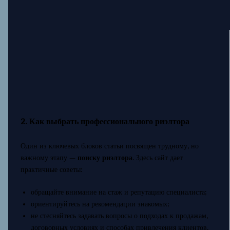
2. Как выбрать профессионального риэлтора
Один из ключевых блоков статьи посвящен трудному, но
важному этапу —
поиску риэлтора
. Здесь сайт дает
практичные советы:
обращайте внимание на стаж и репутацию специалиста;
ориентируйтесь на рекомендации знакомых;
не стесняйтесь задавать вопросы о подходах к продажам,
договорных условиях и способах привлечения клиентов.