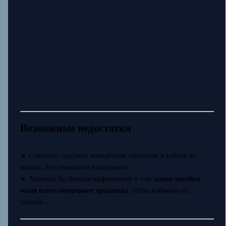
Возможные недостатки
🔸 Статья не содержит конкретных примеров и кейсов из
жизни. Это уменьшает наглядность.
🔸 Хотелось бы больше информации о том,
какие ошибки
чаще всего совершают продавцы
, чтобы избежать их
заранее.