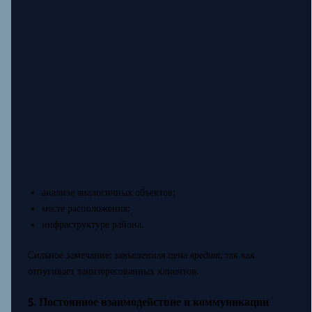
анализе аналогичных объектов;
месте расположения;
инфраструктуре района.
Сильное замечание: завышенная цена
вредит
, так как
отпугивает заинтересованных клиентов.
5. Постоянное взаимодействие и коммуникации