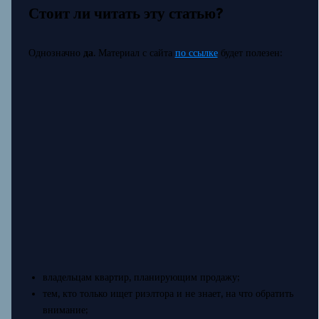
Стоит ли читать эту статью?
Однозначно
да
. Материал с сайта
по ссылке
будет полезен:
владельцам квартир, планирующим продажу;
тем, кто только ищет риэлтора и не знает, на что обратить
внимание;