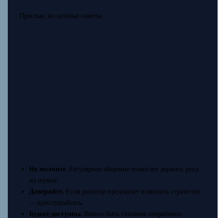
Простые, но ценные советы:
Не молчите.
Регулярное общение помогает держать руку
на пульсе.
Доверяйте.
Если риэлтор предлагает изменить стратегию
— прислушайтесь.
Будьте доступны.
Важно быть готовым оперативно