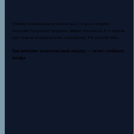
Пример: использование автозагара 1–2 раза в неделю
позволяет визуально продлить эффект отпуска на 2–3 недели,
при этом не подвергая кожу повторному УФ-воздействию.
Заключение: комплексный подход — залог стойкого
загара