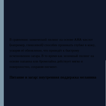
В сравнении: химический пилинг на основе AHA-кислот
(например, гликолевой) способен проникать глубже в кожу,
ускоряя её обновление, что приведёт к быстрому
исчезновению загара. В то время как энзимный пилинг на
основе папаина или бромелайна действует мягко и
поверхностно, сохраняя пигмент.
Питание и загар: внутренняя поддержка меланина