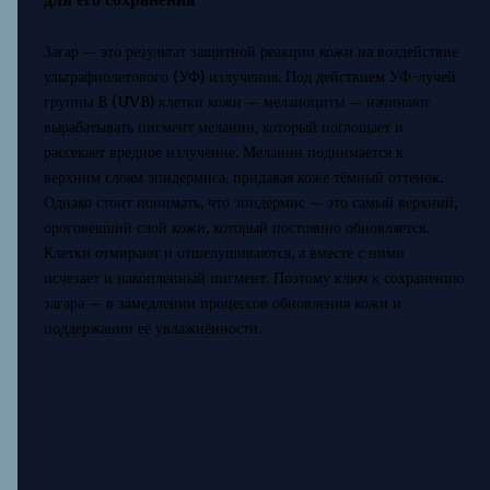
Загар — это результат защитной реакции кожи на воздействие
ультрафиолетового (УФ) излучения. Под действием УФ-лучей
группы B (UVB) клетки кожи — меланоциты — начинают
вырабатывать пигмент меланин, который поглощает и
рассекает вредное излучение. Меланин поднимается к
верхним слоям эпидермиса, придавая коже тёмный оттенок.
Однако стоит понимать, что эпидермис — это самый верхний,
ороговевший слой кожи, который постоянно обновляется.
Клетки отмирают и отшелушиваются, а вместе с ними
исчезает и накопленный пигмент. Поэтому ключ к сохранению
загара — в замедлении процессов обновления кожи и
поддержании её увлажнённости.