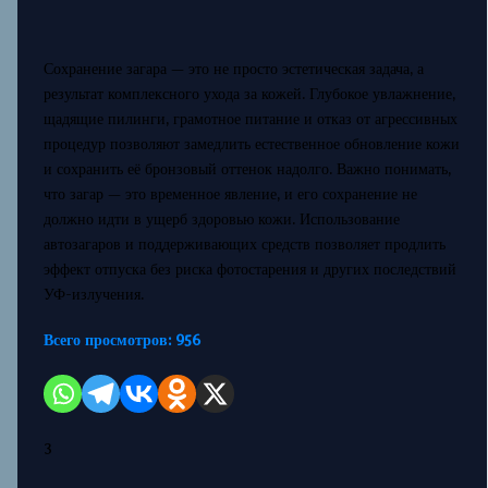
Сохранение загара — это не просто эстетическая задача, а
результат комплексного ухода за кожей. Глубокое увлажнение,
щадящие пилинги, грамотное питание и отказ от агрессивных
процедур позволяют замедлить естественное обновление кожи
и сохранить её бронзовый оттенок надолго. Важно понимать,
что загар — это временное явление, и его сохранение не
должно идти в ущерб здоровью кожи. Использование
автозагаров и поддерживающих средств позволяет продлить
эффект отпуска без риска фотостарения и других последствий
УФ-излучения.
Всего просмотров:
956
3