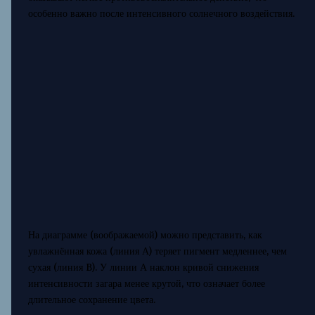
особенно важно после интенсивного солнечного воздействия.
На диаграмме (воображаемой) можно представить, как
увлажнённая кожа (линия А) теряет пигмент медленнее, чем
сухая (линия B). У линии А наклон кривой снижения
интенсивности загара менее крутой, что означает более
длительное сохранение цвета.