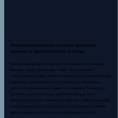
Температурный режим и водные процедуры:
влияние на продолжительность загара
Горячие ванны, сауны и частое использование агрессивных
моющих средств (например, гелей с SLS) ускоряют
отшелушивание кожи. Высокие температуры расширяют поры,
повышают кровообращение и стимулируют обновление
клеток. В результате кожа теряет загар быстрее. Чтобы этого
избежать, предпочтительно принимать тёплый душ и
использовать мягкие очищающие средства с нейтральным pH.
Также рекомендуется ограничить использование мочалок и
щёток в первые недели после возвращения с отпуска.