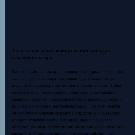
Увлажнение кожи: почему оно критично для
сохранения загара
Один из главных факторов, влияющих на продолжительность
загара, — уровень гидратации кожи. Сухая кожа быстрее
шелушится, теряя верхний пигментированный слой. Чтобы
избежать этого, необходимо использовать увлажняющие
средства с высоким содержанием глицерина, гиалуроновой
кислоты, пантенола и натуральных масел. Эти компоненты
способствуют удержанию влаги в эпидермисе и замедляют
процесс отшелушивания. Например, кремы с алоэ вера
обладают двойным эффектом: они не только увлажняют, но и
оказывают лёгкое противовоспалительное действие, что