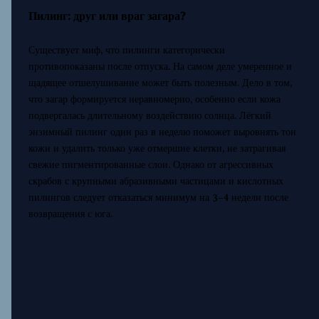
Пилинг: друг или враг загара?
Существует миф, что пилинги категорически
противопоказаны после отпуска. На самом деле умеренное и
щадящее отшелушивание может быть полезным. Дело в том,
что загар формируется неравномерно, особенно если кожа
подвергалась длительному воздействию солнца. Лёгкий
энзимный пилинг один раз в неделю поможет выровнять тон
кожи и удалить только уже отмершие клетки, не затрагивая
свежие пигментированные слои. Однако от агрессивных
скрабов с крупными абразивными частицами и кислотных
пилингов следует отказаться минимум на 3–4 недели после
возвращения с юга.