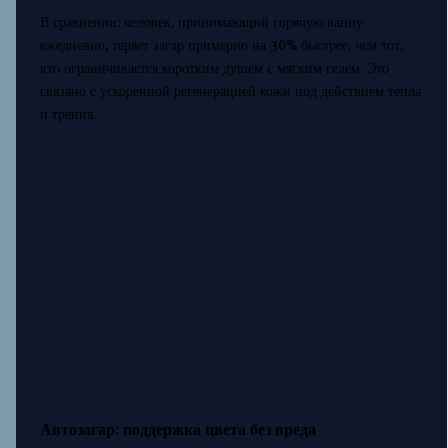
В сравнении: человек, принимающий горячую ванну
ежедневно, теряет загар примерно на 30% быстрее, чем тот,
кто ограничивается коротким душем с мягким гелем. Это
связано с ускоренной регенерацией кожи под действием тепла
и трения.
Автозагар: поддержка цвета без вреда