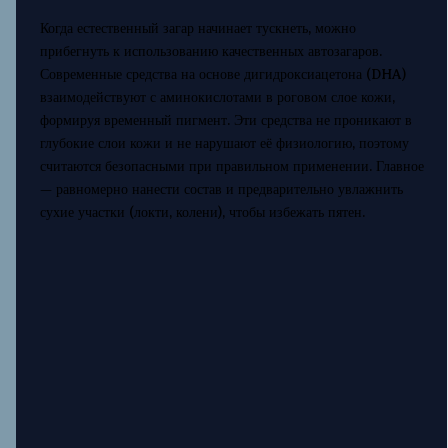
Когда естественный загар начинает тускнеть, можно
прибегнуть к использованию качественных автозагаров.
Современные средства на основе дигидроксиацетона (DHA)
взаимодействуют с аминокислотами в роговом слое кожи,
формируя временный пигмент. Эти средства не проникают в
глубокие слои кожи и не нарушают её физиологию, поэтому
считаются безопасными при правильном применении. Главное
— равномерно нанести состав и предварительно увлажнить
сухие участки (локти, колени), чтобы избежать пятен.