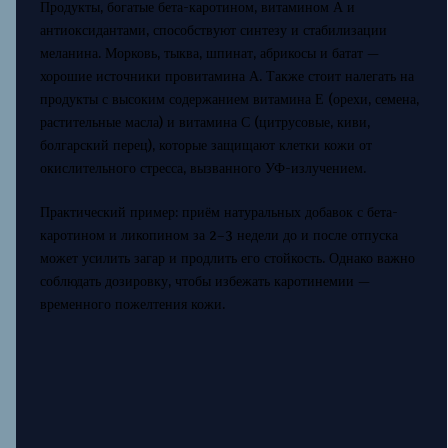
Продукты, богатые бета-каротином, витамином А и
антиоксидантами, способствуют синтезу и стабилизации
меланина. Морковь, тыква, шпинат, абрикосы и батат —
хорошие источники провитамина А. Также стоит налегать на
продукты с высоким содержанием витамина Е (орехи, семена,
растительные масла) и витамина С (цитрусовые, киви,
болгарский перец), которые защищают клетки кожи от
окислительного стресса, вызванного УФ-излучением.
Практический пример: приём натуральных добавок с бета-
каротином и ликопином за 2–3 недели до и после отпуска
может усилить загар и продлить его стойкость. Однако важно
соблюдать дозировку, чтобы избежать каротинемии —
временного пожелтения кожи.