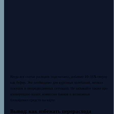
Когда все статьи расходов подсчитаны, добавьте 10–15% сверху
как буфер. Это необходимо для курсовых колебаний, мелких
покупок и непредвиденных ситуаций. Не забывайте также про
конвертацию валют, комиссии банков и возможные
блокировки средств на карте.
Вывод: как избежать перерасхода