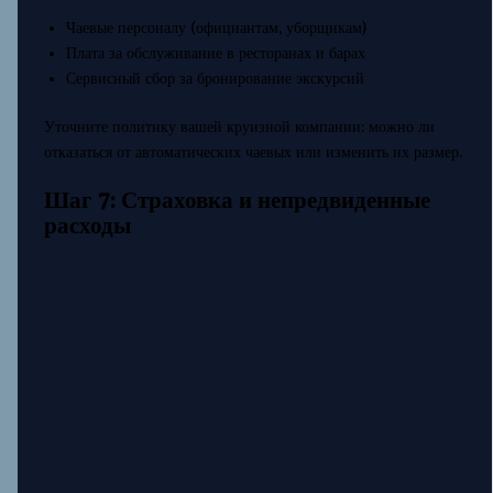
Чаевые персоналу (официантам, уборщикам)
Плата за обслуживание в ресторанах и барах
Сервисный сбор за бронирование экскурсий
Уточните политику вашей круизной компании: можно ли
отказаться от автоматических чаевых или изменить их размер.
Шаг 7: Страховка и непредвиденные
расходы