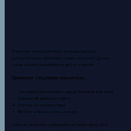
Некоторые круизы включают питание, напитки,
развлекательную программу и даже экскурсии. Другие —
только базовое размещение и доступ к палубе.
Проверьте следующие параметры:
Тип каюты (внутренняя, с окном, балконом или сьют)
Наличие all-inclusive пакета
Платные рестораны и бары
Wi-Fi и мобильная связь на борту
Совет от экспертов: сравнивайте не только цены, но и