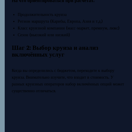
На что ориентироваться при расчётах:
Продолжительность круиза
Регион маршрута (Карибы, Европа, Азия и т.д.)
Класс круизной компании (масс-маркет, премиум, люкс)
Сезон (высокий или низкий)
Шаг 2: Выбор круиза и анализ
включённых услуг
Когда вы определились с бюджетом, переходите к выбору
круиза. Внимательно изучите, что входит в стоимость. У
разных круизных операторов набор включённых опций может
существенно отличаться.