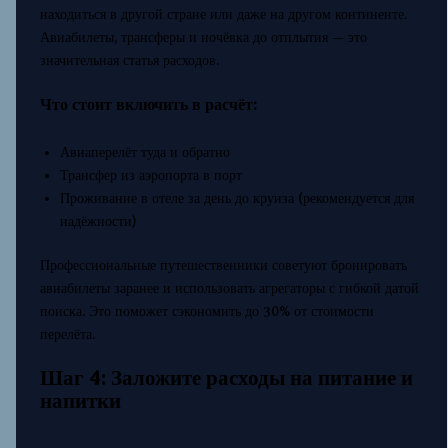
находиться в другой стране или даже на другом континенте.
Авиабилеты, трансферы и ночёвка до отплытия — это
значительная статья расходов.
Что стоит включить в расчёт:
Авиаперелёт туда и обратно
Трансфер из аэропорта в порт
Проживание в отеле за день до круиза (рекомендуется для
надёжности)
Профессиональные путешественники советуют бронировать
авиабилеты заранее и использовать агрегаторы с гибкой датой
поиска. Это поможет сэкономить до 30% от стоимости
перелёта.
Шаг 4: Заложите расходы на питание и
напитки