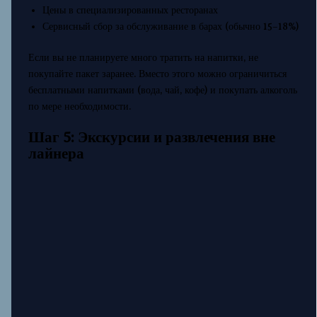
Цены в специализированных ресторанах
Сервисный сбор за обслуживание в барах (обычно 15–18%)
Если вы не планируете много тратить на напитки, не
покупайте пакет заранее. Вместо этого можно ограничиться
бесплатными напитками (вода, чай, кофе) и покупать алкоголь
по мере необходимости.
Шаг 5: Экскурсии и развлечения вне
лайнера