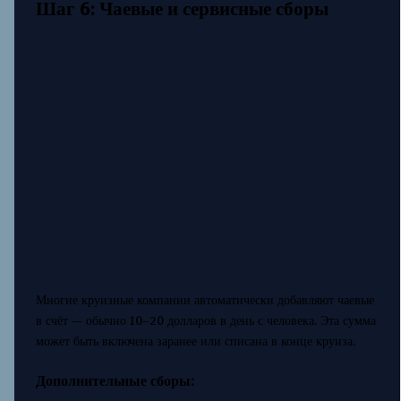
Шаг 6: Чаевые и сервисные сборы
Многие круизные компании автоматически добавляют чаевые
в счёт — обычно 10–20 долларов в день с человека. Эта сумма
может быть включена заранее или списана в конце круиза.
Дополнительные сборы: