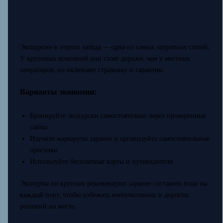
Экскурсии в портах захода — одна из самых затратных статей.
У круизных компаний они стоят дороже, чем у местных
операторов, но включают страховку и гарантии.
Варианты экономии:
Бронируйте экскурсии самостоятельно через проверенные
сайты
Изучите маршруты заранее и организуйте самостоятельные
прогулки
Используйте бесплатные карты и путеводители
Эксперты по круизам рекомендуют заранее составить план на
каждый порт, чтобы избежать импульсивных и дорогих
решений на месте.