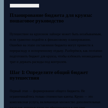
Планирование бюджета для круиза:
пошаговое руководство
Путешествие на круизном лайнере может быть незабываемым,
если грамотно подойти к финансовому планированию.
Ошибки на этапе составления бюджета могут привести к
перерасходу и испорченному отдыху. Разберёмся, как поэтапно
подготовить бюджет для круиза, чтобы избежать неожиданных
трат и держать расходы под контролем.
Шаг 1: Определите общий бюджет
путешествия
Первый этап — формирование общего бюджета. Не
ограничивайтесь только стоимостью каюты. Круиз — это
комплексная услуга, включающая множество дополнительных
расходов, которые часто не афишируются в рекламе.