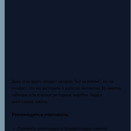
Даже если круиз обещает питание "всё включено", это не
означает, что все рестораны и напитки бесплатны. На многих
лайнерах есть платные рестораны, кофейни, бары и
алкогольные пакеты.
Рекомендуется учитывать:
Стоимость алкогольных и безалкогольных пакетов