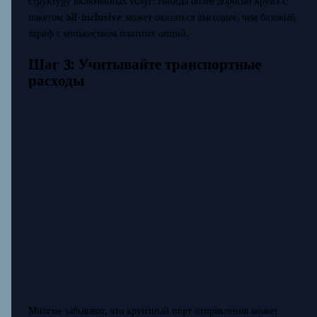
структуру включённых услуг. Иногда более дорогой круиз с
пакетом all-inclusive может оказаться выгоднее, чем базовый
тариф с множеством платных опций.
Шаг 3: Учитывайте транспортные
расходы
Многие забывают, что круизный порт отправления может