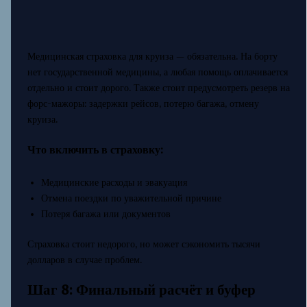
Медицинская страховка для круиза — обязательна. На борту
нет государственной медицины, а любая помощь оплачивается
отдельно и стоит дорого. Также стоит предусмотреть резерв на
форс-мажоры: задержки рейсов, потерю багажа, отмену
круиза.
Что включить в страховку:
Медицинские расходы и эвакуация
Отмена поездки по уважительной причине
Потеря багажа или документов
Страховка стоит недорого, но может сэкономить тысячи
долларов в случае проблем.
Шаг 8: Финальный расчёт и буфер