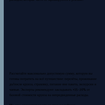
Рассчитайте максимально допустимую сумму, которую вы
готовы потратить на всё путешествие: перелёты, проживание
до/после круиза, страховку, питание вне пакета, экскурсии и
чаевые. Эксперты рекомендуют закладывать +15–20% от
базовой стоимости круиза на непредвиденные расходы.