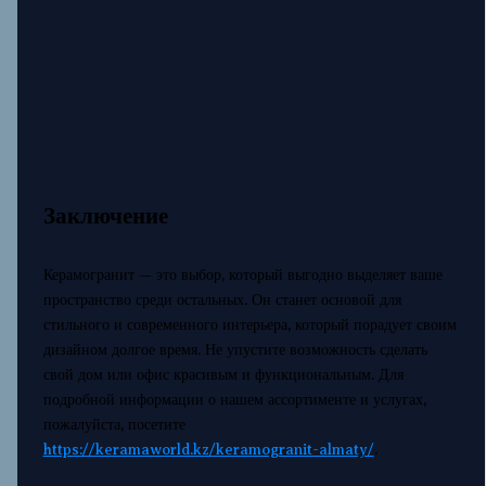
Заключение
Керамогранит — это выбор, который выгодно выделяет ваше
пространство среди остальных. Он станет основой для
стильного и современного интерьера, который порадует своим
дизайном долгое время. Не упустите возможность сделать
свой дом или офис красивым и функциональным. Для
подробной информации о нашем ассортименте и услугах,
пожалуйста, посетите
https://keramaworld.kz/keramogranit-almaty/
.