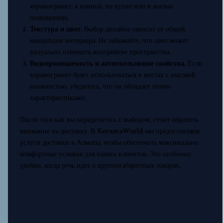
керамогранит: в ванной, на кухне или в жилых
помещениях.
Текстура и цвет.
Выбор дизайна зависит от общей
концепции интерьера. Не забывайте, что цвет может
визуально изменить восприятие пространства.
Водопроницаемость и антискользящие свойства.
Если
керамогранит будет использоваться в местах с высокой
влажностью, убедитесь, что он обладает этими
характеристиками.
После того как вы определитесь с выбором, стоит обратить
внимание на доставку. В KeramaWorld мы предоставляем
услуги доставки в Алматы, чтобы обеспечить максимально
комфортные условия для наших клиентов. Это особенно
удобно, когда речь идет о крупногабаритных товарах.