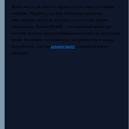
Выбор места для покупки керамогранита имеет решающее
значение. Убедитесь, что ваш поставщик предлагает
качественные продукты, которые соответствуют вашим
требованиям. KeramaWorld — это надежный выбор для
жителей Алматы, предлагающий керамогранит по доступным
ценам. Вы можете ознакомиться с ассортиментом и узнать
подробности, посетив
керамогранит
в нашем интернет-
магазине.