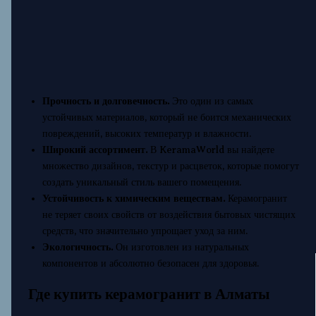
Прочность и долговечность.
Это один из самых
устойчивых материалов, который не боится механических
повреждений, высоких температур и влажности.
Широкий ассортимент.
В KeramaWorld вы найдете
множество дизайнов, текстур и расцветок, которые помогут
создать уникальный стиль вашего помещения.
Устойчивость к химическим веществам.
Керамогранит
не теряет своих свойств от воздействия бытовых чистящих
средств, что значительно упрощает уход за ним.
Экологичность.
Он изготовлен из натуральных
компонентов и абсолютно безопасен для здоровья.
Где купить керамогранит в Алматы