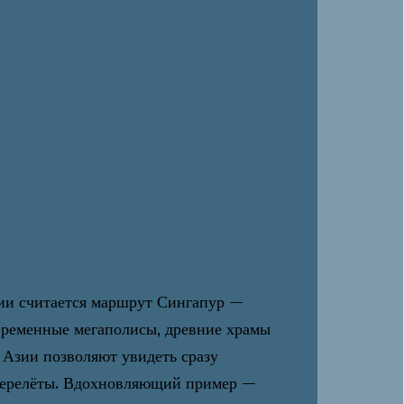
ии считается маршрут Сингапур —
овременные мегаполисы, древние храмы
Азии позволяют увидеть сразу
а перелёты. Вдохновляющий пример —