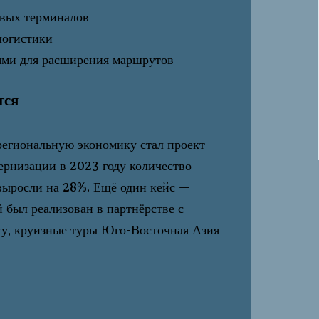
овых терминалов
логистики
ями для расширения маршрутов
тся
региональную экономику стал проект
ернизации в 2023 году количество
 выросли на 28%. Ещё один кейс —
 был реализован в партнёрстве с
ту, круизные туры Юго-Восточная Азия