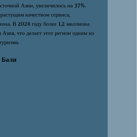
сточной Азии, увеличилось на 37%.
 растущим качеством сервиса,
она. В 2024 году более 1,2 миллиона
Азия, что делает этот регион одним из
туризма.
 Бали