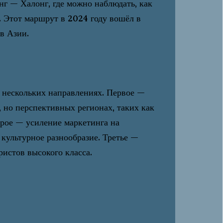
 — Халонг, где можно наблюдать, как
. Этот маршрут в 2024 году вошёл в
в Азии.
в нескольких направлениях. Первое —
 но перспективных регионах, таких как
рое — усиление маркетинга на
культурное разнообразие. Третье —
ристов высокого класса.