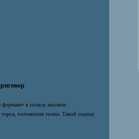
приговор
о формам» в пользу анализа
орса, положения талии. Такой подход