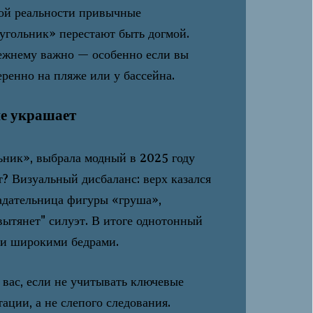
этой реальности привычные
угольник» перестают быть догмой.
режнему важно — особенно если вы
еренно на пляже или у бассейна.
не украшает
ьник», выбрала модный в 2025 году
? Визуальный дисбаланс: верх казался
ладательница фигуры «груша»,
"вытянет" силуэт. В итоге однотонный
 и широкими бедрами.
 вас, если не учитывать ключевые
ции, а не слепого следования.