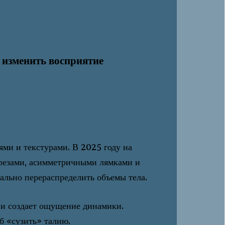
 изменить восприятие
ми и текстурами. В 2025 году на
резами, асимметричными лямками и
ально перераспределить объемы тела.
 и создает ощущение динамики.
б «сузить» талию.