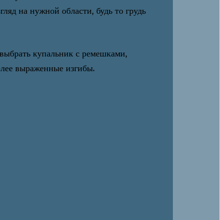
ляд на нужной области, будь то грудь
выбрать купальник с ремешками,
лее выраженные изгибы.