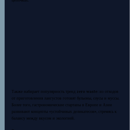
цепочках.
Также набирает популярность тренд zero waste: из отходов
от приготовления лангустов готовят бульоны, соусы и муссы.
Более того, гастрономические стартапы в Европе и Азии
развивают концепты «устойчивых деликатесов», стремясь к
балансу между вкусом и экологией.