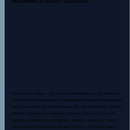
Заключение: деликатес с характером
Лангусты и омары — не просто изысканная еда, это сложные
биологические организмы с хищными повадками и высокими
гастрономическими требованиями. Их приготовление требует
знаний и уважения к морской культуре. Избегая типичных
ошибок и внимательно подходя к выбору, можно не только
насладиться восхитительным вкусом, но и получить пользу