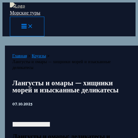
Перейти
Морские туры
к
содержимому
Главная
Круизы
Лангусты и омары — хищники морей и изысканные
деликатесы
Лангусты и омары — хищники
морей и изысканные деликатесы
07.10.2025
Лангусты и омары: деликатесы и