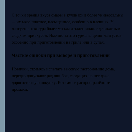
С точки зрения вкуса омары в кулинарии более универсальны
— их мясо плотное, насыщенное, особенно в клешнях. У
лангустов текстура более мягкая и эластичная, с деликатным
сладким привкусом. Именно за это гурманы ценят лангустов,
особенно при приготовлении на гриле или в супах.
Частые ошибки при выборе и приготовлении
Новички, стремясь испытать высокую гастрономию дома,
нередко допускают ряд ошибок, сводящих на нет даже
дорогостоящую покупку. Вот самые распространённые
промахи: