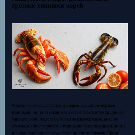
грозные хищники морей
Многие считают лангустов и омаров вершиной морской
кулинарии, но за изысканным вкусом скрываются хищники с
удивительной биологией. Морские ракообразные, внешне
схожие, но биологически и кулинарно различающиеся, до сих
пор вызывают споры даже среди опытных поваров. Кроме