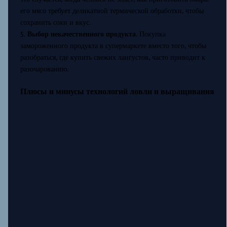
его мясо требует деликатной термической обработки, чтобы
сохранить соки и вкус.
5.
Выбор некачественного продукта
. Покупка
замороженного продукта в супермаркете вместо того, чтобы
разобраться, где купить свежих лангустов, часто приводит к
разочарованию.
Плюсы и минусы технологий ловли и выращивания