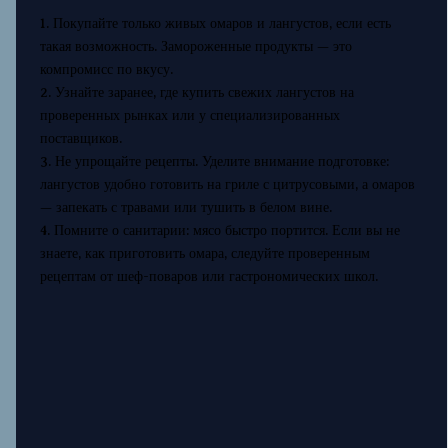
1. Покупайте только живых омаров и лангустов, если есть
такая возможность. Замороженные продукты — это
компромисс по вкусу.
2. Узнайте заранее, где купить свежих лангустов на
проверенных рынках или у специализированных
поставщиков.
3. Не упрощайте рецепты. Уделите внимание подготовке:
лангустов удобно готовить на гриле с цитрусовыми, а омаров
— запекать с травами или тушить в белом вине.
4. Помните о санитарии: мясо быстро портится. Если вы не
знаете, как приготовить омара, следуйте проверенным
рецептам от шеф-поваров или гастрономических школ.