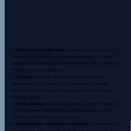
1.
Неверная идентификация
. Многие путают лангустов с
омарами или считают их взаимозаменяемыми. Это может
привести к неправильному приготовлению, ведь термическая
обработка у них различается.
2.
Хранение без воды
. Люди думают, что как мясо,
морепродукты достаточно просто охладить, но свежих
лангустов следует хранить в специальных контейнерах с
влажной средой.
3.
Переваривание
. Как и крабы, омары и лангусты требуют
точного времени приготовления. Переваренный лангуст
становится резиновым, омар — сухим.
4.
Неправильная термическая обработка
. Особенно часто
это случается, когда человек не знает, как приготовить омара: