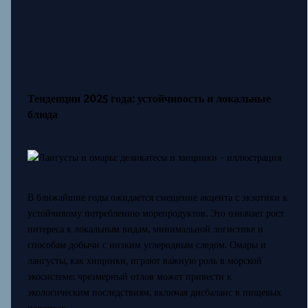
Тенденции 2025 года: устойчивость и локальные
блюда
В ближайшие годы ожидается смещение акцента с экзотики к
устойчивому потреблению морепродуктов. Это означает рост
интереса к локальным видам, минимальной логистике и
способам добычи с низким углеродным следом. Омары и
лангусты, как хищники, играют важную роль в морской
экосистеме; чрезмерный отлов может привести к
экологическим последствиям, включая дисбаланс в пищевых