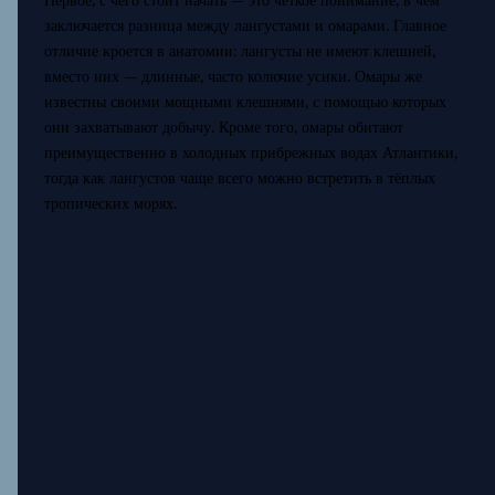
Первое, с чего стоит начать — это чёткое понимание, в чём
заключается разница между лангустами и омарами. Главное
отличие кроется в анатомии: лангусты не имеют клешней,
вместо них — длинные, часто колючие усики. Омары же
известны своими мощными клешнями, с помощью которых
они захватывают добычу. Кроме того, омары обитают
преимущественно в холодных прибрежных водах Атлантики,
тогда как лангустов чаще всего можно встретить в тёплых
тропических морях.