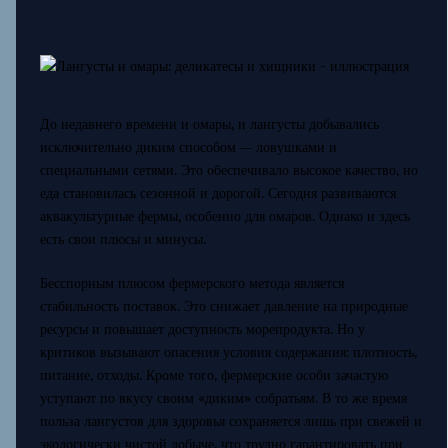
До недавнего времени и омары, и лангусты добывались
исключительно диким способом — ловушками и
специальными сетями. Это обеспечивало высокое качество, но
еда становилась сезонной и дорогой. Сегодня развиваются
аквакультурные фермы, особенно для омаров. Однако и здесь
есть свои плюсы и минусы.
Бесспорным плюсом фермерского метода является
стабильность поставок. Это снижает давление на природные
ресурсы и повышает доступность морепродукта. Но у
критиков вызывают опасения условия содержания: плотность,
питание, отходы. Кроме того, фермерские особи зачастую
уступают по вкусу своим «диким» собратьям. В то же время
польза лангустов для здоровья сохраняется лишь при свежей и
экологически чистой добыче, что трудно гарантировать при