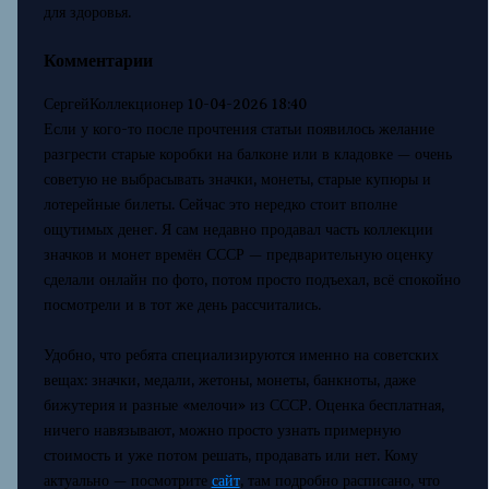
для здоровья.
Комментарии
СергейКоллекционер
10-04-2026 18:40
Если у кого-то после прочтения статьи появилось желание
разгрести старые коробки на балконе или в кладовке — очень
советую не выбрасывать значки, монеты, старые купюры и
лотерейные билеты. Сейчас это нередко стоит вполне
ощутимых денег. Я сам недавно продавал часть коллекции
значков и монет времён СССР — предварительную оценку
сделали онлайн по фото, потом просто подъехал, всё спокойно
посмотрели и в тот же день рассчитались.
Удобно, что ребята специализируются именно на советских
вещах: значки, медали, жетоны, монеты, банкноты, даже
бижутерия и разные «мелочи» из СССР. Оценка бесплатная,
ничего навязывают, можно просто узнать примерную
стоимость и уже потом решать, продавать или нет. Кому
актуально — посмотрите
сайт
, там подробно расписано, что