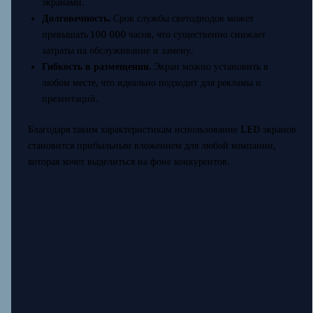
экранами.
Долговечность.
Срок службы светодиодов может
превышать 100 000 часов, что существенно снижает
затраты на обслуживание и замену.
Гибкость в размещении.
Экран можно установить в
любом месте, что идеально подходит для рекламы и
презентаций.
Благодаря таким характеристикам использование LED экранов
становится прибыльным вложением для любой компании,
которая хочет выделиться на фоне конкурентов.