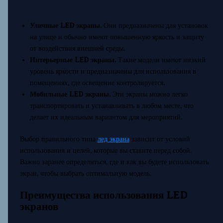
Уличные LED экраны.
Они предназначены для установок
на улице и обычно имеют повышенную яркость и защиту
от воздействия внешней среды.
Интерьерные LED экраны.
Такие модели имеют низкий
уровень яркости и предназначены для использования в
помещениях, где освещение контролируется.
Мобильные LED экраны.
Эти экраны можно легко
транспортировать и устанавливать в любом месте, что
делает их идеальным вариантом для мероприятий.
Выбор правильного типа
лед экрана
зависит от условий
использования и целей, которые вы ставите перед собой.
Важно заранее определиться, где и как вы будете использовать
экран, чтобы выбрать оптимальную модель.
Преимущества использования LED
экранов