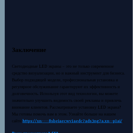
Заключение
Светодиодные LED экраны – это не только современное
средство визуализации, но и важный инструмент для бизнеса.
Выбор подходящей модели, профессиональная установка и
регулярное обслуживание гарантируют их эффективность и
долговечность. Используя этот вид технологии, вы можете
значительно улучшить видимость своей рекламы и привлечь
внимание клиентов. Рассматриваете установку LED экрана?
Мы готовы помочь вам в этом. Узнайте больше на нашем
сайте
https://xn----8sbeiaecwv1aedc7ads3ng7a.xn--p1ai/
.