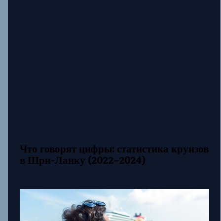
Что говорят цифры: статистика круизов
в Шри-Ланку (2022–2024)