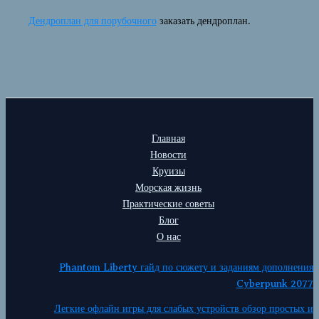
Дендроплан для порубочного
заказать дендроплан.
Главная
Новости
Круизы
Морская жизнь
Практические советы
Блог
О нас
Phantom Liberty гайд по сюжету и заданиям дополнения
Cyberpunk 2077
Легкие офлайн игры для слабых устройств обзор простых и