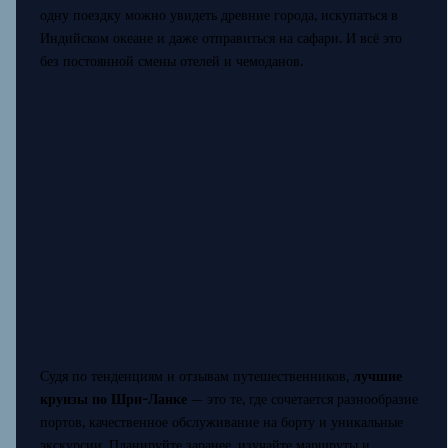
одну поездку можно увидеть древние города, искупаться в
Индийском океане и даже отправиться на сафари. И всё это
без постоянной смены отелей и чемоданов.
Судя по тенденциям и отзывам путешественников,
лучшие
круизы по Шри-Ланке
— это те, где сочетается разнообразие
портов, качественное обслуживание на борту и уникальные
экскурсии. Планируйте заранее, изучайте маршруты и