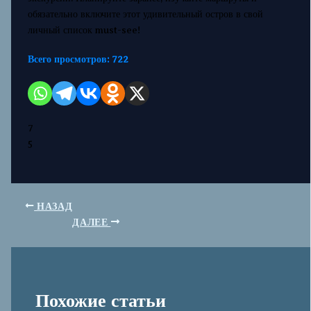
обязательно включите этот удивительный остров в свой
личный список must-see!
Всего просмотров:
722
7
5
НАЗАД
ДАЛЕЕ
Похожие статьи