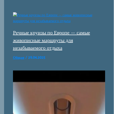
Речные круизы по Европе — самые
живописные маршруты для
незабываемого отдыха
Общая
/
29.04.2025