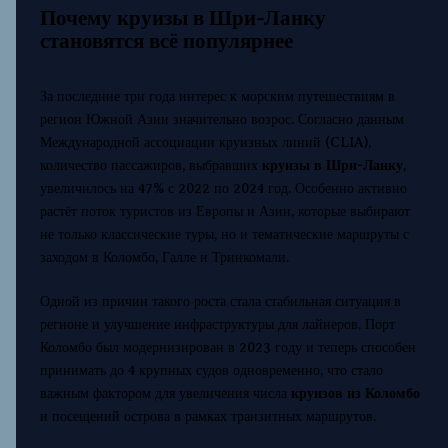
Почему круизы в Шри-Ланку
становятся всё популярнее
За последние три года интерес к морским путешествиям в
регион Южной Азии значительно возрос. Согласно данным
Международной ассоциации круизных линий (CLIA),
количество пассажиров, выбравших
круизы в Шри-Ланку
,
увеличилось на 47% с 2022 по 2024 год. Особенно активно
растёт поток туристов из Европы и Азии, которые выбирают
не только классические туры, но и тематические маршруты с
заходом в Коломбо, Галле и Тринкомали.
Одной из причин такого роста стала стабильная ситуация в
регионе и улучшение инфраструктуры для лайнеров. Порт
Коломбо был модернизирован в 2023 году и теперь способен
принимать до 4 крупных судов одновременно, что стало
важным фактором для увеличения числа
круизов из Коломбо
и посещений острова в рамках транзитных маршрутов.