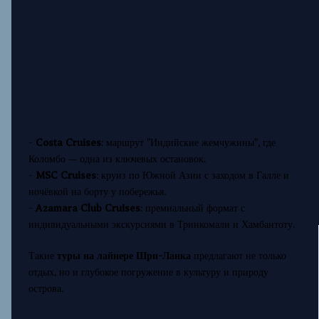
-
Costa Cruises
: маршрут "Индийские жемчужины", где
Коломбо — одна из ключевых остановок.
-
MSC Cruises
: круиз по Южной Азии с заходом в Галле и
ночёвкой на борту у побережья.
-
Azamara Club Cruises
: премиальный формат с
индивидуальными экскурсиями в Тринкомали и Хамбантоту.
Такие
туры на лайнере Шри-Ланка
предлагают не только
отдых, но и глубокое погружение в культуру и природу
острова.