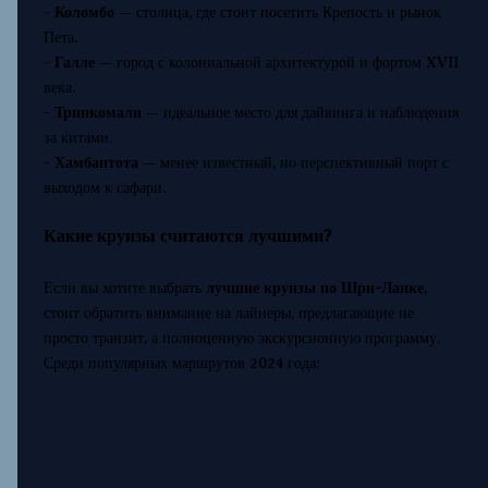
-
Коломбо
— столица, где стоит посетить Крепость и рынок
Пета.
-
Галле
— город с колониальной архитектурой и фортом XVII
века.
-
Тринкомали
— идеальное место для дайвинга и наблюдения
за китами.
-
Хамбантота
— менее известный, но перспективный порт с
выходом к сафари.
Какие круизы считаются лучшими?
Если вы хотите выбрать
лучшие круизы по Шри-Ланке
,
стоит обратить внимание на лайнеры, предлагающие не
просто транзит, а полноценную экскурсионную программу.
Среди популярных маршрутов 2024 года: