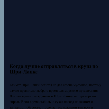
Когда лучше отправляться в круиз по
Шри-Ланке
Климат Шри-Ланки делится на два сезона муссонов, поэтому
важно правильно выбрать время для морского путешествия.
Лучшее время для
круизов в Шри-Ланку
— с декабря по
апрель. В это время стабильно сухая погода на южном и
западном побережье, что делает возможными высадки и