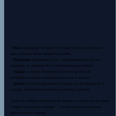
-
Виза
: гражданам большинства стран нужна электронная
виза, которую легко оформить онлайн.
-
Прививки
: обязательных нет, но рекомендуется сделать
прививку от гепатита A и использовать репелленты.
-
Одежда
: в портах возможны визиты в храмы, где
потребуется одежда, закрывающая плечи и колени.
-
Деньги
: на борту принимаются карты, но для экскурсий в
городах лучше иметь немного наличных в рупиях.
Также не забудьте проверить, включены ли экскурсии во время
стоянок в портовых городах — это часто влияет на общие
впечатления от круиза.