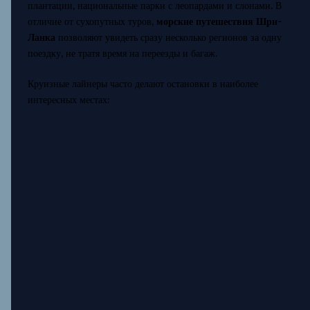
плантации, национальные парки с леопардами и слонами. В
отличие от сухопутных туров,
морские путешествия Шри-
Ланка
позволяют увидеть сразу несколько регионов за одну
поездку, не тратя время на переезды и багаж.
Круизные лайнеры часто делают остановки в наиболее
интересных местах: