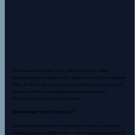
Эти показатели делают Шри-Ланку одним из самых
быстрорастущих направлений в круизной индустрии Южной
Азии. В 2025 году ожидается дальнейшее увеличение числа
заходов, особенно благодаря новым партнёрствам с
азиатскими круизными операторами.
Заключение: стоит ли ехать?
Если вы ищете маршрут, сочетающий экзотику, культуру и
комфорт, круиз по Шри-Ланке — это оптимальный выбор. За