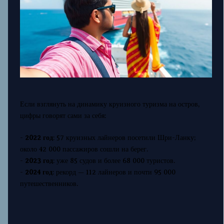
Если взглянуть на динамику круизного туризма на остров,
цифры говорят сами за себя:
-
2022 год
: 57 круизных лайнеров посетили Шри-Ланку;
около 42 000 пассажиров сошли на берег.
-
2023 год
: уже 85 судов и более 68 000 туристов.
-
2024 год
: рекорд — 112 лайнеров и почти 95 000
путешественников.