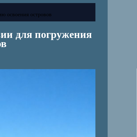
ию освоения островов
ии для погружения
ов