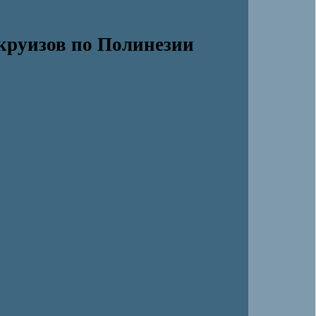
круизов по Полинезии