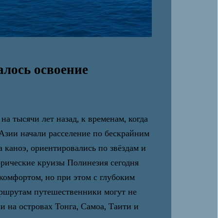
алось освоение
а тысячи лет назад, к временам, когда
Азии начали расселение по бескрайним
 каноэ, ориентировались по звёздам и
орические круизы Полинезия сегодня
комфортом, но при этом с глубоким
аршрутам путешественники могут не
и на островах Тонга, Самоа, Таити и