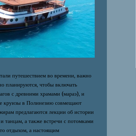
тали путешествием во времени, важно
но планируются, чтобы включать
агов с древними храмами (мараэ), и
ие круизы в Полинезию совмещают
жирам предлагаются лекции об истории
и танцам, а также встречи с потомками
сто отдыхом, а настоящим