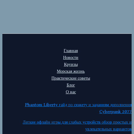
Главная
Новости
Круизы
Морская жизнь
Практические советы
Блог
О нас
Phantom Liberty гайд по сюжету и заданиям дополнения
Cyberpunk 2077
Легкие офлайн игры для слабых устройств обзор простых и
увлекательных вариантов