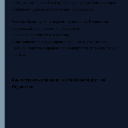
- Следите за тепловой нагрузкой: солнце в районе экватора
«выбивает» даже подготовленных спортсменов.
Если вы бронируете экскурсии по островам Индонезии с
остановками для плавания, проверяйте:
- наличие спасжилетов и кругов;
- соотношение инструкторов/гида к числу участников;
- есть ли понятный брифинг по маршруту и сигналам перед
стартом.
---
Как встроить плавание в общий маршрут по
Индонезии