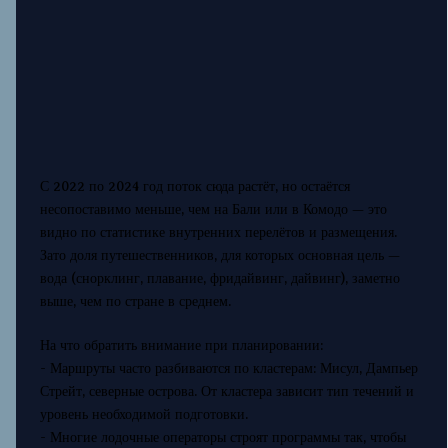
С 2022 по 2024 год поток сюда растёт, но остаётся
несопоставимо меньше, чем на Бали или в Комодо — это
видно по статистике внутренних перелётов и размещения.
Зато доля путешественников, для которых основная цель —
вода (снорклинг, плавание, фридайвинг, дайвинг), заметно
выше, чем по стране в среднем.
На что обратить внимание при планировании:
- Маршруты часто разбиваются по кластерам: Мисул, Дампьер
Стрейт, северные острова. От кластера зависит тип течений и
уровень необходимой подготовки.
- Многие лодочные операторы строят программы так, чтобы