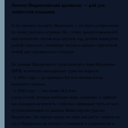
Почему Индонезийский архипелаг — рай для
любителей плавания
Если смотреть на карту, Индонезия — это будто разбросанная
по океану россыпь островов. Но с точки зрения плавания всё
ещё интереснее: тёплая вода круглый год, десятки маршрутов
разной сложности, спокойные лагуны и каналы с приличной
течкой для «продвинутых» пловцов.
По данным Центрального статистического бюро Индонезии
(BPS), количество иностранных туристов выросло:
- в 2022 году — до примерно 5,5 млн человек после
ковидного провала,
- в 2023 году — уже свыше 11,5 млн,
а доля гостей, которые выбирают море, снорклинг и дайвинг
как основную активность, стабильно превышает треть от всех
путешественников по данным Министерства туризма
Индонезии. Это хорошо видно по тому, как растут запросы на
тур в Индонезию на острова с плаванием и снорклингом и