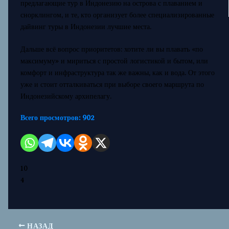
предлагающие тур в Индонезию на острова с плаванием и
снорклингом, и те, кто организует более специализированные
дайвинг туры в Индонезии лучшие места.
Дальше всё вопрос приоритетов: хотите ли вы плавать «по
максимуму» и мириться с простой логистикой и бытом, или
комфорт и инфраструктура так же важны, как и вода. От этого
уже и стоит отталкиваться при выборе своего маршрута по
Индонезийскому архипелагу.
Всего просмотров:
902
10
4
НАЗАД