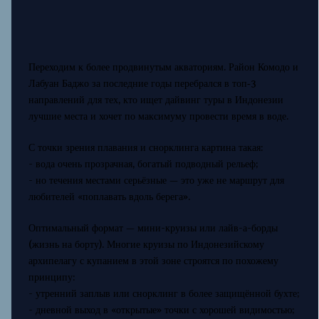
Переходим к более продвинутым акваториям. Район Комодо и
Лабуан Баджо за последние годы перебрался в топ‑3
направлений для тех, кто ищет дайвинг туры в Индонезии
лучшие места и хочет по максимуму провести время в воде.
С точки зрения плавания и снорклинга картина такая:
- вода очень прозрачная, богатый подводный рельеф;
- но течения местами серьёзные — это уже не маршрут для
любителей «поплавать вдоль берега».
Оптимальный формат — мини-круизы или лайв-а-борды
(жизнь на борту). Многие круизы по Индонезийскому
архипелагу с купанием в этой зоне строятся по похожему
принципу:
- утренний заплыв или снорклинг в более защищённой бухте;
- дневной выход в «открытые» точки с хорошей видимостью;