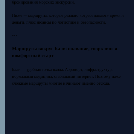
бронирования морских экскурсий.
Ниже — маршруты, которые реально «отрабатывают» время и
деньги, плюс нюансы по логистике и безопасности.
---
Маршруты вокруг Бали: плавание, снорклинг и
комфортный старт
Бали — удобная точка входа. Аэропорт, инфраструктура,
нормальная медицина, стабильный интернет. Поэтому даже
сложные маршруты многие начинают именно отсюда.