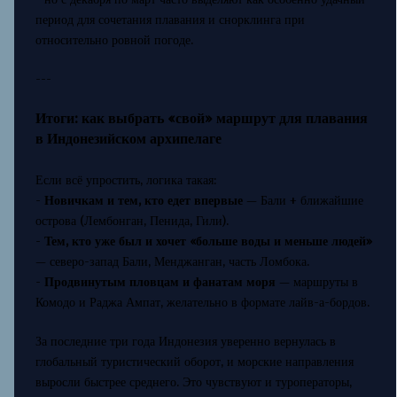
период для сочетания плавания и снорклинга при
относительно ровной погоде.
---
Итоги: как выбрать «свой» маршрут для плавания
в Индонезийском архипелаге
Если всё упростить, логика такая:
-
Новичкам и тем, кто едет впервые
— Бали + ближайшие
острова (Лембонган, Пенида, Гили).
-
Тем, кто уже был и хочет «больше воды и меньше людей»
— северо-запад Бали, Менджанган, часть Ломбока.
-
Продвинутым пловцам и фанатам моря
— маршруты в
Комодо и Раджа Ампат, желательно в формате лайв-а-бордов.
За последние три года Индонезия уверенно вернулась в
глобальный туристический оборот, и морские направления
выросли быстрее среднего. Это чувствуют и туроператоры,