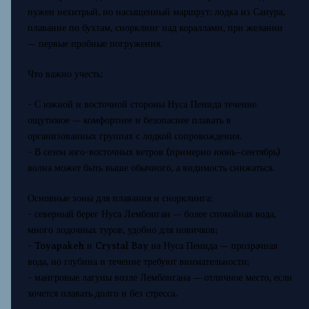
нужен нехитрый, но насыщенный маршрут: лодка из Санура,
плавание по бухтам, снорклинг над кораллами, при желании
— первые пробные погружения.
Что важно учесть:
- С южной и восточной стороны Нуса Пенида течение
ощутимое — комфортнее и безопаснее плавать в
организованных группах с лодкой сопровождения.
- В сезон юго-восточных ветров (примерно июнь–сентябрь)
волна может быть выше обычного, а видимость снижаться.
Основные зоны для плавания и снорклинга:
- северный берег Нуса Лембонган — более спокойная вода,
много лодочных туров, удобно для новичков;
- Toyapakeh и Crystal Bay на Нуса Пенида — прозрачная
вода, но глубина и течение требуют внимательности;
- мангровые лагуны возле Лембонгана — отличное место, если
хочется плавать долго и без стресса.