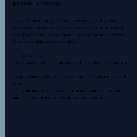
Раджа Ампат на западе Папуа — это уже другой уровень
сложности и бюджеты. Сюда чаще приезжают не «в первый
раз в Индонезии», а когда страны в целом понятны, остаётся
более узкая цель — вода и природа.
Главные плюсы:
- колоссальное биоразнообразие: разные типы рифов, лагуны,
каналы;
- сравнительно небольшое количество людей даже в высокий
сезон;
- большое количество спотов, где можно сочетать длинные
заплывы по поверхности с участками снорклинга.