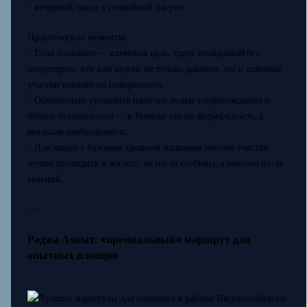
- вечерний заход в спокойной лагуне.
Практические моменты:
- Если плавание — ключевая цель, сразу оговаривайте с
оператором, что вам нужен не только дайвинг, но и длинные
участки именно на поверхности.
- Обязательно уточняйте наличие лодки сопровождения и
буйков безопасности — в Комодо это не формальность, а
реальная необходимость.
- Для людей с базовым уровнем плавания многие участки
лучше проходить в жилете, не из-за глубины, а именно из-за
течений.
---
Раджа Ампат: «премиальный» маршрут для
опытных пловцов