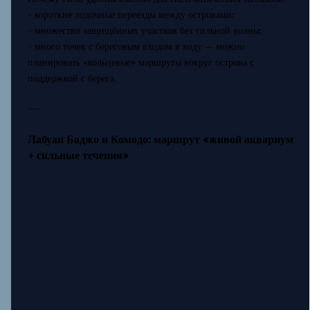
- короткие лодочные переезды между островами;
- множество защищённых участков без сильной волны;
- много точек с береговым входом в воду — можно
планировать «кольцевые» маршруты вокруг острова с
поддержкой с берега.
---
Лабуан Баджо и Комодо: маршрут «живой аквариум
+ сильные течения»