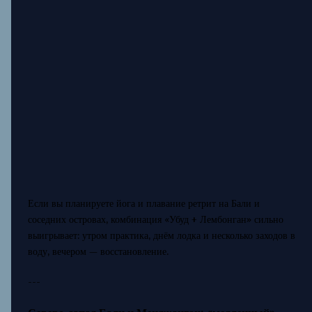
Если вы планируете йога и плавание ретрит на Бали и
соседних островах, комбинация «Убуд + Лембонган» сильно
выигрывает: утром практика, днём лодка и несколько заходов в
воду, вечером — восстановление.
---