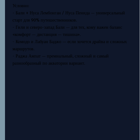
Условно:
- Бали + Нуса Лембонган / Нуса Пенида — универсальный
старт для 90% путешественников.
- Гили и северо-запад Бали — для тех, кому важен баланс
«комфорт — дистанция — тишина».
- Комодо и Лабуан Баджо — если хочется драйва и сложных
маршрутов.
- Раджа Ампат — премиальный, сложный и самый
разнообразный по акватории вариант.