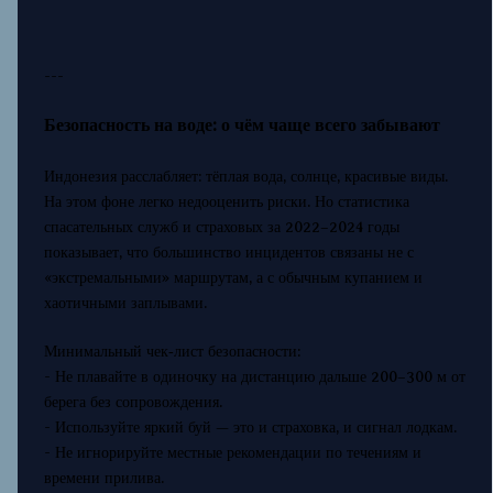
---
Безопасность на воде: о чём чаще всего забывают
Индонезия расслабляет: тёплая вода, солнце, красивые виды.
На этом фоне легко недооценить риски. Но статистика
спасательных служб и страховых за 2022–2024 годы
показывает, что большинство инцидентов связаны не с
«экстремальными» маршрутам, а с обычным купанием и
хаотичными заплывами.
Минимальный чек‑лист безопасности:
- Не плавайте в одиночку на дистанцию дальше 200–300 м от
берега без сопровождения.
- Используйте яркий буй — это и страховка, и сигнал лодкам.
- Не игнорируйте местные рекомендации по течениям и
времени прилива.