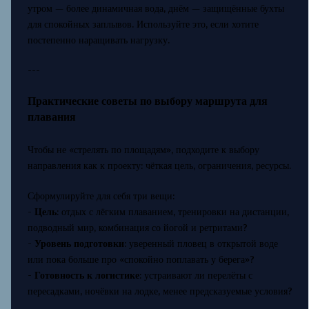
утром — более динамичная вода, днём — защищённые бухты
для спокойных заплывов. Используйте это, если хотите
постепенно наращивать нагрузку.
---
Практические советы по выбору маршрута для
плавания
Чтобы не «стрелять по площадям», подходите к выбору
направления как к проекту: чёткая цель, ограничения, ресурсы.
Сформулируйте для себя три вещи:
-
Цель
: отдых с лёгким плаванием, тренировки на дистанции,
подводный мир, комбинация со йогой и ретритами?
-
Уровень подготовки
: уверенный пловец в открытой воде
или пока больше про «спокойно поплавать у берега»?
-
Готовность к логистике
: устраивают ли перелёты с
пересадками, ночёвки на лодке, менее предсказуемые условия?