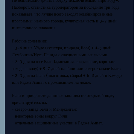
Не обязательно делать поездку исключительно «про воду».
Наоборот, статистика туроператоров за последние три года
показывает, что лучше всего заходят комбинированные
программы: немного города, культурная часть и 3–7 дней
интенсивного плавания.
Рабочие сочетания:
- 3–4 дня в Убуде (культура, природа, йога) + 4–5 дней
Лембонган/Нуса Пенида с ежедневными заплывами;
- 2–3 дня на юге Бали (адаптация, снаряжение, короткие
заходы в воду) + 5–7 дней на Гили или северо-западе Бали;
- 2–3 дня на Бали (подготовка, сборы) + 6–8 дней в Комодо
или Раджа Ампат с проживанием на лодке.
Если в приоритете длинные заплывы по открытой воде,
ориентируйтесь на:
- северо-запад Бали и Менджанган;
- некоторые зоны вокруг Гили;
- отдельные защищённые участки в Раджа Ампат.