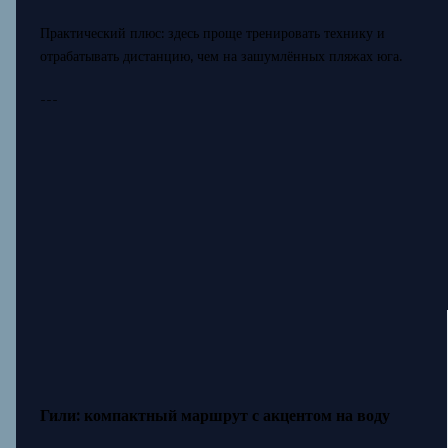
Практический плюс: здесь проще тренировать технику и
отрабатывать дистанцию, чем на зашумлённых пляжах юга.
---
Гили: компактный маршрут с акцентом на воду