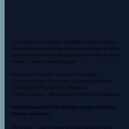
За последние три года (2022–2024) Бали стабильно держит
позиции: сюда приходится до трети всех турпотоков в страну.
Но любители плавания редко задерживаются только на самом
острове — главное начинается вокруг.
Классический «водный» треугольник возле Бали:
- юго-восток Бали — Санур, Нуса Дуа, полуостров Букит;
- соседние Нуса Пенида и Нуса Лембонган;
- северо-западики — Менджанган и окрестности Пемутерана.
Нуса Пенида и Нуса Лембонган: для тех, кто хочет
больше, чем пляж
Эти острова — один из самых логичных вариантов, когда