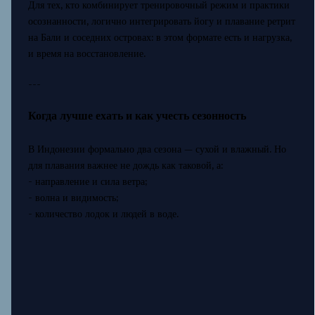
Для тех, кто комбинирует тренировочный режим и практики
осознанности, логично интегрировать йогу и плавание ретрит
на Бали и соседних островах: в этом формате есть и нагрузка,
и время на восстановление.
---
Когда лучше ехать и как учесть сезонность
В Индонезии формально два сезона — сухой и влажный. Но
для плавания важнее не дождь как таковой, а:
- направление и сила ветра;
- волна и видимость;
- количество лодок и людей в воде.