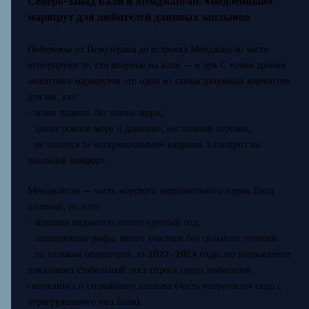
Северо-запад Бали и Менджанган: «медленный»
маршрут для любителей длинных заплывов
Побережье от Пемутерана до островка Менджанган часто
игнорируют те, кто впервые на Бали — и зря. С точки зрения
аналитики маршрутов это один из самых разумных вариантов
для тех, кто:
- хочет плавать без толпы лодок,
- ценит ровное море и длинные, неспешные отрезки,
- не гонится за «открыточными» кадрами, а смотрит на
реальный комфорт.
Менджанган — часть морского национального парка. Вход
платный, но зато:
- хорошая видимость почти круглый год;
- защищённые рифы, много участков без сильного течения;
- по отзывам операторов, за 2022–2024 годы это направление
показывает стабильный рост спроса среди любителей
снорклинга и спокойного заплыва (часть «перетекла» сюда с
перегруженного юга Бали).