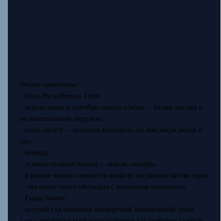
Общие ориентиры:
- Бали, Нуса Пенида, Гили:
- апрель–июнь и сентябрь–начало ноября — баланс погоды и
не максимальной загрузки;
- июль–август — отличная видимость, но максимум людей и
цен.
- Комодо:
- условно лучший период — апрель–октябрь;
- в разные месяцы смещается комфорт по разным частям парка
— это имеет смысл обсуждать с локальным оператором.
- Раджа Ампат:
- круглый год возможен комфортный плавательный сезон,
- но с декабря по март часто выделяют как особенно удачный