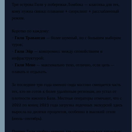
Три острова Гили у побережья Ломбока — классика для тех,
кому нужна связка: плавание + снорклинг + расслабленный
режим.
Коротко по каждому:
-
Гили Траванган
— более шумный, но с большим выбором
туров;
-
Гили Эйр
— компромисс между спокойствием и
инфраструктурой;
-
Гили Мено
— максимально тихо, отлично, если цель —
плавать и отдыхать.
За последние три года именно сюда массово смещается часть
тех, кто не готов к более удалённым регионам, но устал от
плотности южного Бали. Местные операторы отмечают, что с
2022 по конец 2023 года загрузка лодочных экскурсий здесь
выросла на десятки процентов, особенно в высокий сезон
(июль–сентябрь).
Почему Гили удобны именно для систематических заплывов: