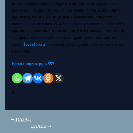
пиломатериал, советую обратить внимание на саратовскую
компанию «Шишкин лес». У них можно взять доску и брус
как оптом, так и в розницу, цены адекватные, плюс есть и
доставка, и самовывоз. Сам брал обрезную доску на обрешётку
крыши — привезли быстро, по факту всё совпало с тем, что по
телефону обсуждали. Контакты и прайс удобно посмотреть на
сайте:
forest64.ru
— там как раз подробно расписано, что есть
в наличии.
Всего просмотров:
557
9
НАЗАД
ДАЛЕЕ