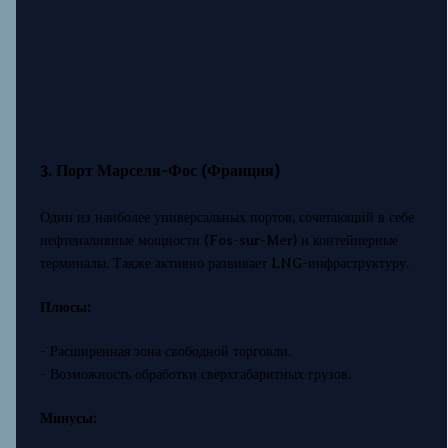
3. Порт Марселя-Фос (Франция)
Один из наиболее универсальных портов, сочетающий в себе
нефтеналивные мощности (Fos-sur-Mer) и контейнерные
терминалы. Также активно развивает LNG-инфраструктуру.
Плюсы:
- Расширенная зона свободной торговли.
- Возможность обработки сверхгабаритных грузов.
Минусы: