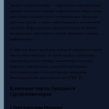
Западное Средиземноморье — стратегически важный регион с
высокой плотностью портовой инфраструктуры. Порты захода
здесь играют ключевую роль в интермодальных перевозках,
круизном туризме, а также в нефтеналивной и контейнерной
логистике. Инфраструктура портов различается по уровню
автоматизации, грузообороту, глубине акватории и уровню
цифровизации.
В 2025 году фокус судоходных компаний смещается в сторону
портов, обеспечивающих не только высокую пропускную
способность, но и устойчивую экологическую политику,
цифровую трансформацию операций и интеграцию с
железнодорожными и автомобильными коридорами
Трансъевропейской транспортной сети (TEN-T).
Ключевые порты Западного
Средиземноморья
1. Порт Барселоны (Испания)