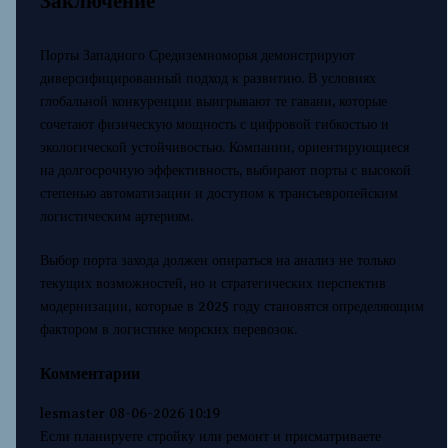
Заключение
Порты Западного Средиземноморья демонстрируют
диверсифицированный подход к развитию. В условиях
глобальной конкуренции выигрывают те гавани, которые
сочетают физическую мощность с цифровой гибкостью и
экологической устойчивостью. Компании, ориентирующиеся
на долгосрочную эффективность, выбирают порты с высокой
степенью автоматизации и доступом к трансъевропейским
логистическим артериям.
Выбор порта захода должен опираться на анализ не только
текущих возможностей, но и стратегических перспектив
модернизации, которые в 2025 году становятся определяющим
фактором в логистике морских перевозок.
Комментарии
lesmaster
08-06-2026 10:19
Если планируете стройку или ремонт и присматриваете