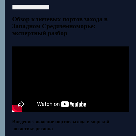
Обзор ключевых портов захода в
Западном Средиземноморье:
экспертный разбор
Введение: значение портов захода в морской
логистике региона