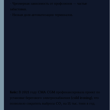
- Чрезмерная зависимость от профсоюзов — частые
забастовки.
- Низкая доля автоматизации терминалов.
Кейс:
В 2021 году CMA CGM профинансировала проект по
установке берегового электроснабжения (cold ironing), что
позволило сократить выбросы CO₂ на 15 тыс. тонн в год.