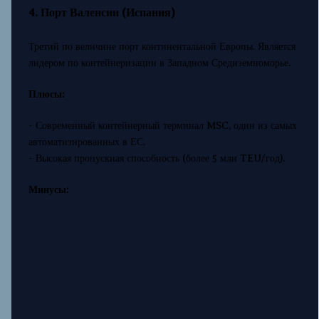
4. Порт Валенсии (Испания)
Третий по величине порт континентальной Европы. Является
лидером по контейнеризации в Западном Средиземноморье.
Плюсы:
- Современный контейнерный терминал MSC, один из самых
автоматизированных в ЕС.
- Высокая пропускная способность (более 5 млн TEU/год).
Минусы: