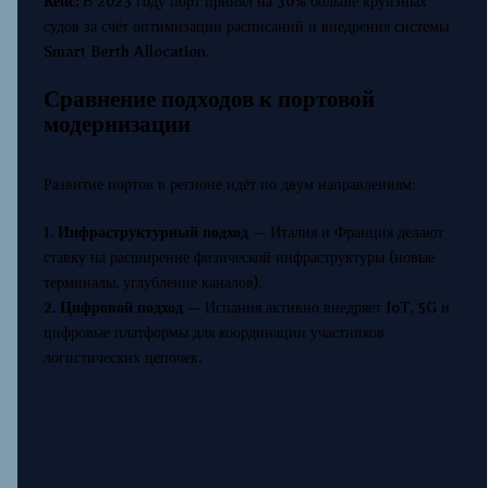
Кейс:
В 2023 году порт принял на 30% больше круизных
судов за счёт оптимизации расписаний и внедрения системы
Smart Berth Allocation.
Сравнение подходов к портовой
модернизации
Развитие портов в регионе идёт по двум направлениям:
1.
Инфраструктурный подход
— Италия и Франция делают
ставку на расширение физической инфраструктуры (новые
терминалы, углубление каналов).
2.
Цифровой подход
— Испания активно внедряет IoT, 5G и
цифровые платформы для координации участников
логистических цепочек.