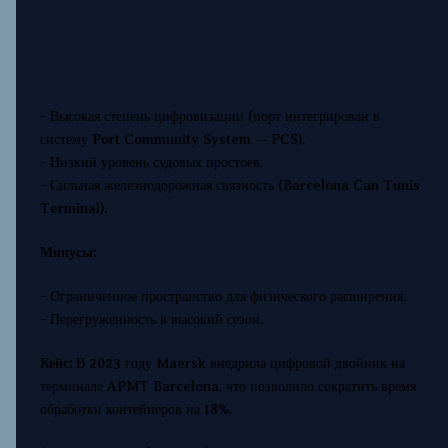
- Высокая степень цифровизации (порт интегрирован в
систему Port Community System — PCS).
- Низкий уровень судовых простоев.
- Сильная железнодорожная связность (Barcelona Can Tunis
Terminal).
Минусы:
- Ограниченное пространство для физического расширения.
- Перегруженность в высокий сезон.
Кейс:
В 2023 году Maersk внедрила цифровой двойник на
терминале APMT Barcelona, что позволило сократить время
обработки контейнеров на 18%.