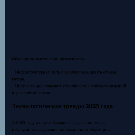
Оба подхода имеют свои преимущества:
- Инфраструктурный путь позволяет наращивать объёмы
грузов.
- Цифровизация повышает устойчивость и гибкость операций
в условиях кризисов.
Технологические тренды 2025 года
В 2025 году в портах Западного Средиземноморья
наблюдаются следующие инновационные тенденции: