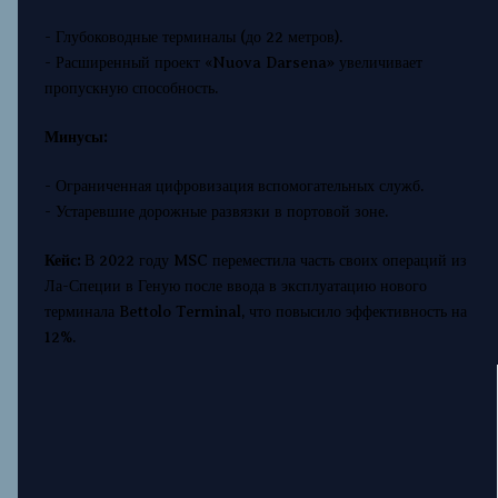
- Глубоководные терминалы (до 22 метров).
- Расширенный проект «Nuova Darsena» увеличивает
пропускную способность.
Минусы:
- Ограниченная цифровизация вспомогательных служб.
- Устаревшие дорожные развязки в портовой зоне.
Кейс:
В 2022 году MSC переместила часть своих операций из
Ла-Специи в Геную после ввода в эксплуатацию нового
терминала Bettolo Terminal, что повысило эффективность на
12%.