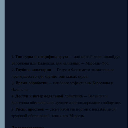
1.
Тип судна и специфика груза
— для контейнеров подойдут
Барселона или Валенсия, для наливных — Марсель-Фос.
2.
Глубина акватории
— Генуя и Фос имеют значительное
преимущество для крупнотоннажных судов.
3.
Время обработки
— наиболее эффективны Барселона и
Валенсия.
4.
Доступ к интермодальной логистике
— Валенсия и
Барселона обеспечивают лучшее железнодорожное сообщение.
5.
Риски простоев
— стоит избегать портов с нестабильной
трудовой обстановкой, таких как Марсель.