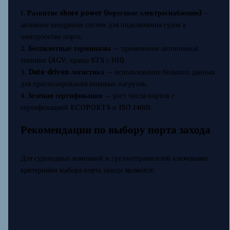
1.
Развитие shore power (береговое электроснабжение)
—
активное внедрение систем для подключения судов к
электросетям порта.
2.
Беспилотные терминалы
— применение автономной
техники (AGV, краны STS с ИИ).
3.
Data-driven логистика
— использование больших данных
для прогнозирования пиковых нагрузок.
4.
Зелёная сертификация
— рост числа портов с
сертификацией ECOPORTS и ISO 14001.
Рекомендации по выбору порта захода
Для судоходных компаний и грузоотправителей ключевыми
критериями выбора порта захода являются: