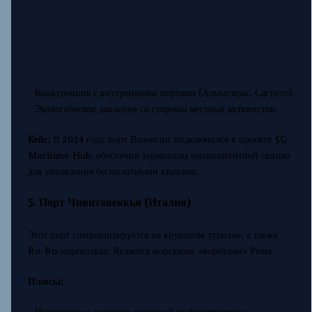
- Конкуренция с внутренними портами (Альхесирас, Сагунто).
- Экологическое давление со стороны местных активистов.
Кейс:
В 2024 году порт Валенсии подключился к проекту 5G
Maritime Hub, обеспечив терминалы низколатентной связью
для управления беспилотными кранами.
5. Порт Чивитавеккья (Италия)
Этот порт специализируется на круизном туризме, а также
Ro-Ro-перевозках. Является морскими «воротами» Рима.
Плюсы: