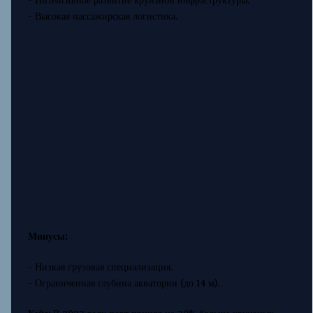
- Интенсивное развитие круизной инфраструктуры.
- Высокая пассажирская логистика.
Минусы:
- Низкая грузовая специализация.
- Ограниченная глубина акватории (до 14 м).