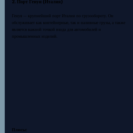
2. Порт Генуи (Италия)
Генуя — крупнейший порт Италии по грузообороту. Он
обслуживает как контейнерные, так и наливные грузы, а также
является важной точкой входа для автомобилей и
промышленных изделий.
Плюсы: