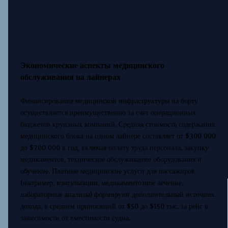
Экономические аспекты медицинского
обслуживания на лайнерах
Финансирование медицинской инфраструктуры на борту
осуществляется преимущественно за счет операционных
бюджетов круизных компаний. Средняя стоимость содержания
медицинского блока на одном лайнере составляет от $300 000
до $700 000 в год, включая оплату труда персонала, закупку
медикаментов, техническое обслуживание оборудования и
обучение. Платные медицинские услуги для пассажиров
(например, консультации, медикаментозное лечение,
лабораторные анализы) формируют дополнительный источник
дохода, в среднем приносящий от $50 до $150 тыс. за рейс в
зависимости от вместимости судна.