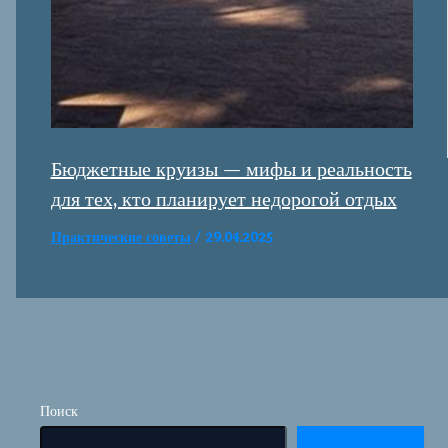
Бюджетные круизы — мифы и реальность
для тех, кто планирует недорогой отдых
Практические советы
/
29.04.2025
Поиск