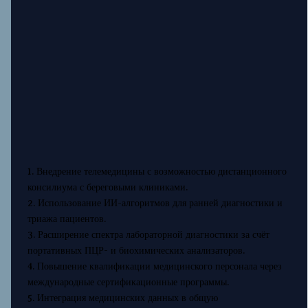
1. Внедрение телемедицины с возможностью дистанционного
консилиума с береговыми клиниками.
2. Использование ИИ-алгоритмов для ранней диагностики и
триажа пациентов.
3. Расширение спектра лабораторной диагностики за счёт
портативных ПЦР- и биохимических анализаторов.
4. Повышение квалификации медицинского персонала через
международные сертификационные программы.
5. Интеграция медицинских данных в общую