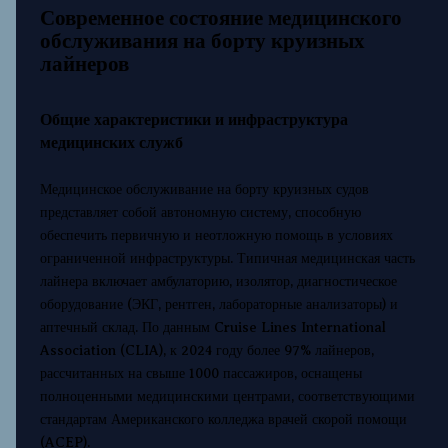
Современное состояние медицинского
обслуживания на борту круизных
лайнеров
Общие характеристики и инфраструктура
медицинских служб
Медицинское обслуживание на борту круизных судов
представляет собой автономную систему, способную
обеспечить первичную и неотложную помощь в условиях
ограниченной инфраструктуры. Типичная медицинская часть
лайнера включает амбулаторию, изолятор, диагностическое
оборудование (ЭКГ, рентген, лабораторные анализаторы) и
аптечный склад. По данным Cruise Lines International
Association (CLIA), к 2024 году более 97% лайнеров,
рассчитанных на свыше 1000 пассажиров, оснащены
полноценными медицинскими центрами, соответствующими
стандартам Американского колледжа врачей скорой помощи
(ACEP).