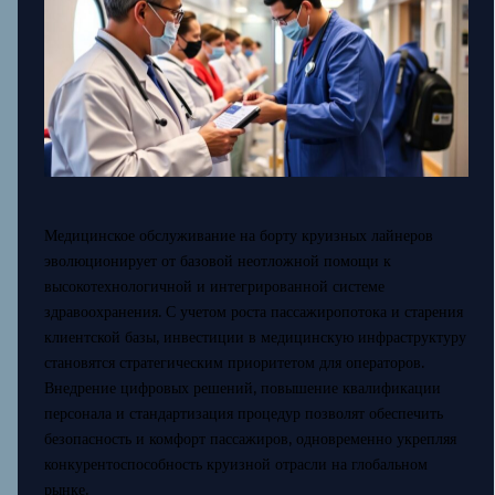
Медицинское обслуживание на борту круизных лайнеров
эволюционирует от базовой неотложной помощи к
высокотехнологичной и интегрированной системе
здравоохранения. С учетом роста пассажиропотока и старения
клиентской базы, инвестиции в медицинскую инфраструктуру
становятся стратегическим приоритетом для операторов.
Внедрение цифровых решений, повышение квалификации
персонала и стандартизация процедур позволят обеспечить
безопасность и комфорт пассажиров, одновременно укрепляя
конкурентоспособность круизной отрасли на глобальном
рынке.