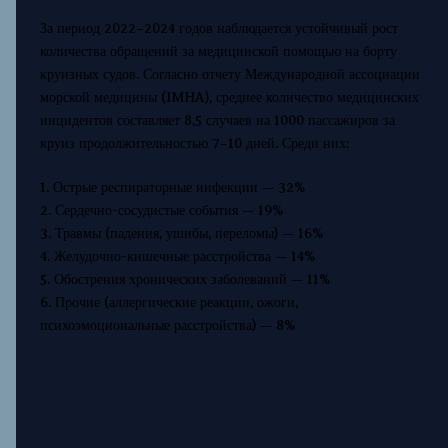
За период 2022–2024 годов наблюдается устойчивый рост
количества обращений за медицинской помощью на борту
круизных судов. Согласно отчету Международной ассоциации
морской медицины (IMHA), среднее количество медицинских
инцидентов составляет 8,5 случаев на 1000 пассажиров за
круиз продолжительностью 7–10 дней. Среди них:
1. Острые респираторные инфекции — 32%
2. Сердечно-сосудистые события — 19%
3. Травмы (падения, ушибы, переломы) — 16%
4. Желудочно-кишечные расстройства — 14%
5. Обострения хронических заболеваний — 11%
6. Прочие (аллергические реакции, ожоги,
психоэмоциональные расстройства) — 8%