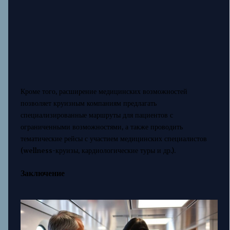
Кроме того, расширение медицинских возможностей
позволяет круизным компаниям предлагать
специализированные маршруты для пациентов с
ограниченными возможностями, а также проводить
тематические рейсы с участием медицинских специалистов
(wellness-круизы, кардиологические туры и др.).
Заключение