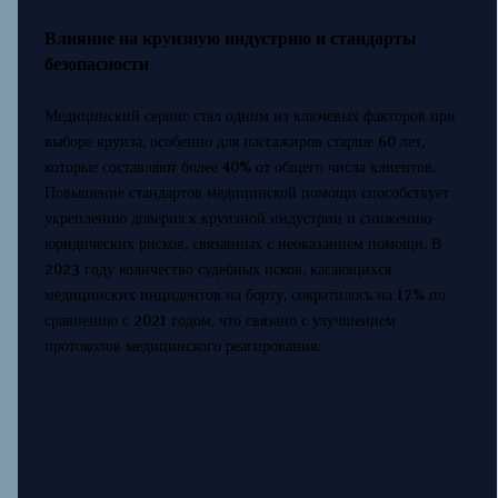
Влияние на круизную индустрию и стандарты
безопасности
Медицинский сервис стал одним из ключевых факторов при
выборе круиза, особенно для пассажиров старше 60 лет,
которые составляют более 40% от общего числа клиентов.
Повышение стандартов медицинской помощи способствует
укреплению доверия к круизной индустрии и снижению
юридических рисков, связанных с неоказанием помощи. В
2023 году количество судебных исков, касающихся
медицинских инцидентов на борту, сократилось на 17% по
сравнению с 2021 годом, что связано с улучшением
протоколов медицинского реагирования.