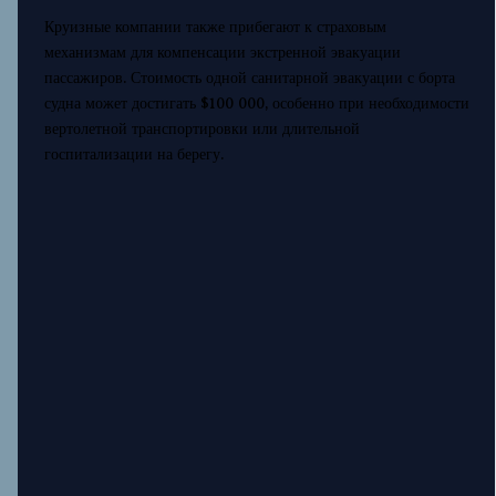
Круизные компании также прибегают к страховым
механизмам для компенсации экстренной эвакуации
пассажиров. Стоимость одной санитарной эвакуации с борта
судна может достигать $100 000, особенно при необходимости
вертолетной транспортировки или длительной
госпитализации на берегу.