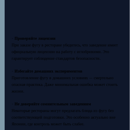
-
Проверяйте лицензии
При заказе фугу в ресторане убедитесь, что заведение имеет
официальную лицензию на работу с иглобрюхими. Это
гарантирует соблюдение стандартов безопасности.
-
Избегайте домашних экспериментов
Приготовление фугу в домашних условиях — смертельно
опасная практика. Даже минимальная ошибка может стоить
жизни.
-
Не доверяйте сомнительным заведениям
Некоторые рестораны могут предлагать блюда из фугу без
соответствующей подготовки. Это особенно актуально вне
Японии, где контроль может быть слабее.