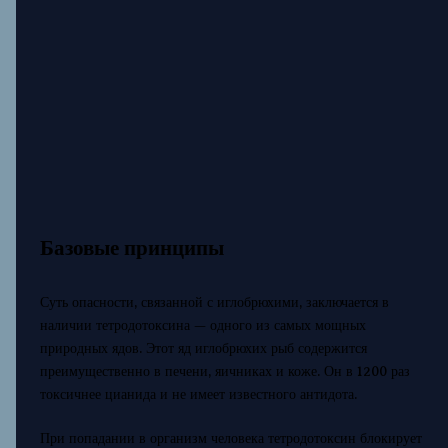
Базовые принципы
Суть опасности, связанной с иглобрюхими, заключается в
наличии тетродотоксина — одного из самых мощных
природных ядов. Этот яд иглобрюхих рыб содержится
преимущественно в печени, яичниках и коже. Он в 1200 раз
токсичнее цианида и не имеет известного антидота.
При попадании в организм человека тетродотоксин блокирует