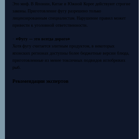
Это миф. В Японии, Китае и Южной Корее действуют строгие
законы. Приготовление фугу разрешено только
лицензированным специалистам. Нарушение правил может
привести к уголовной ответственности.
-
«Фугу — это всегда дорого»
Хотя фугу считается элитным продуктом, в некоторых
японских регионах доступны более бюджетные версии блюда,
приготовленные из менее токсичных подвидов иглобрюхих
рыб.
Рекомендации экспертов