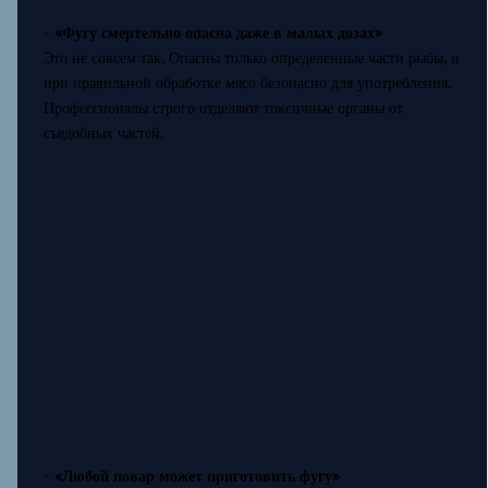
-
«Фугу смертельно опасна даже в малых дозах»
Это не совсем так. Опасны только определенные части рыбы, и
при правильной обработке мясо безопасно для употребления.
Профессионалы строго отделяют токсичные органы от
съедобных частей.
-
«Любой повар может приготовить фугу»