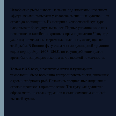
Иглобрюхие рыбы, известные также под японским названием
«фугу», веками вызывают у человека смешанные чувства — от
страха до восхищения. Их история в человеческой культуре
насчитывает более двух тысяч лет. Первые упоминания о них
появляются в китайских хрониках времен династии Чжоу, где
уже тогда отмечалась смертельная опасность, исходящая от
этой рыбы. В Японии фугу стала частью кулинарной традиции
еще в период Эдо (1603–1868), но ее употребление долгое
время было запрещено законом из-за высокой токсичности.
Только к XX веку, с развитием науки и кулинарных
технологий, было возможно контролировать риски, связанные
с ядом иглобрюхих рыб. Появились специальные лицензии и
строгие протоколы приготовления. Так фугу как деликатес
обрела место на столах гурманов и стала символом японской
высокой кухни.