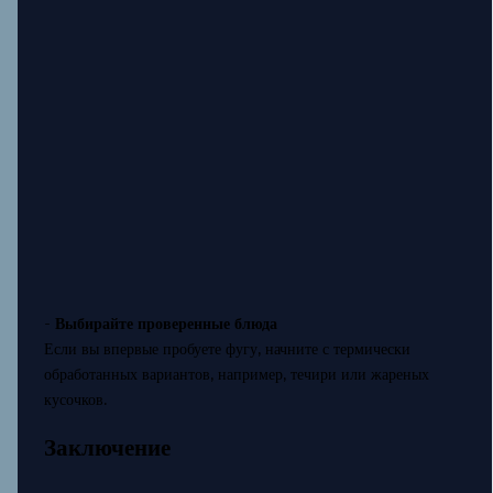
-
Выбирайте проверенные блюда
Если вы впервые пробуете фугу, начните с термически
обработанных вариантов, например, течири или жареных
кусочков.
Заключение