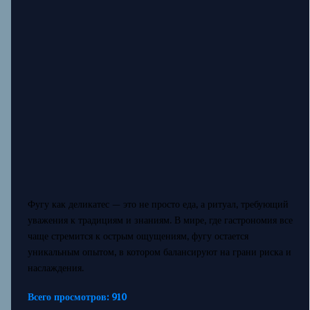
Фугу как деликатес — это не просто еда, а ритуал, требующий
уважения к традициям и знаниям. В мире, где гастрономия все
чаще стремится к острым ощущениям, фугу остается
уникальным опытом, в котором балансируют на грани риска и
наслаждения.
Всего просмотров:
910