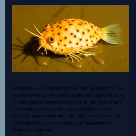
Иглобрюхие — это пример того, как природа сочетает в себе
смертельную опасность и гастрономическую ценность. Их яд
— мощнейшее биологическое оружие, но при этом их мясо
стало символом изысканной кухни. Иглобрюхие рыбы
опасность представляют лишь при нарушении технологий
приготовления, и в умелых руках они превращаются в
безопасный деликатес.