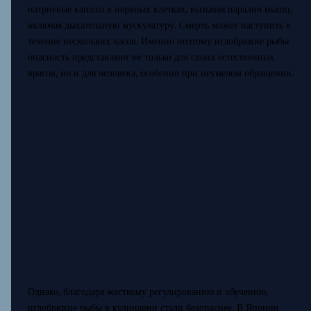
натриевые каналы в нервных клетках, вызывая паралич мышц,
включая дыхательную мускулатуру. Смерть может наступить в
течение нескольких часов. Именно поэтому иглобрюхие рыбы
опасность представляют не только для своих естественных
врагов, но и для человека, особенно при неумелом обращении.
Однако, благодаря жесткому регулированию и обучению,
иглобрюхие рыбы в кулинарии стали безопаснее. В Японии