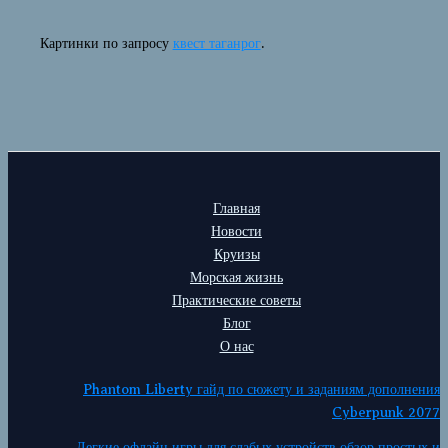
Картинки по запросу
квест таганрог
.
Главная
Новости
Круизы
Морская жизнь
Практические советы
Блог
О нас
Phantom Liberty гайд по сюжету и заданиям дополнения
Cyberpunk 2077
Легкие офлайн игры для слабых устройств обзор простых и