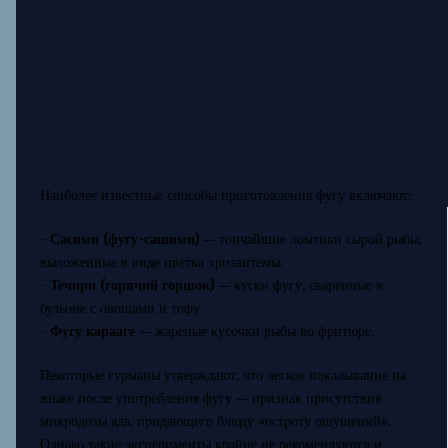
Наиболее известные способы приготовления фугу включают:
-
Сасими (фугу-сашими)
— тончайшие ломтики сырой рыбы,
выложенные в виде цветка хризантемы.
-
Течири (горячий горшок)
— куски фугу, сваренные в
бульоне с овощами и тофу.
-
Фугу карааге
— жареные кусочки рыбы во фритюре.
Некоторые гурманы утверждают, что легкое покалывание на
языке после употребления фугу — признак присутствия
микродозы яда, придающего блюду «остроту ощущений».
Однако такие эксперименты крайне не рекомендуются и