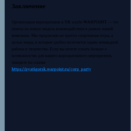
Заключение
Организация корпоративов в VR-клубе WARPOINT — это
шансы на новую модель взаимодействия в рамках вашей
компании. Мы предлагаем не просто спортивные игры, а
целые миры, в которые удобно вплетается задача командной
работы и творчества. Если вы хотите узнать больше о
возможностях для вашего корпоративного мероприятия,
заходите по ссылке
https://pyatigorsk.warpoint.ru/corp_party
.