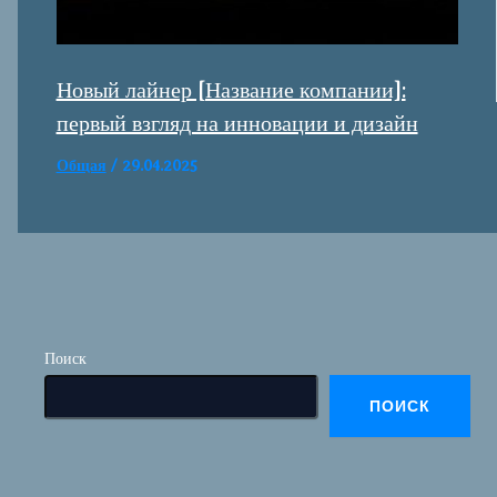
Новый лайнер [Название компании]:
первый взгляд на инновации и дизайн
Общая
/
29.04.2025
Поиск
ПОИСК