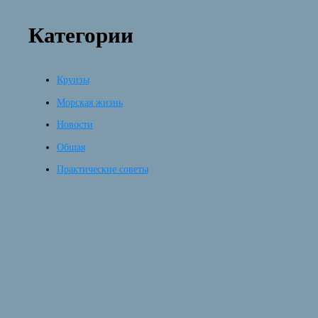
Категории
Круизы
Морская жизнь
Новости
Общая
Практические советы