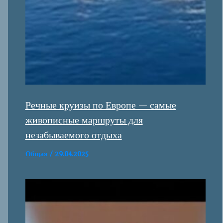
Речные круизы по Европе — самые
живописные маршруты для
незабываемого отдыха
Общая
/
29.04.2025