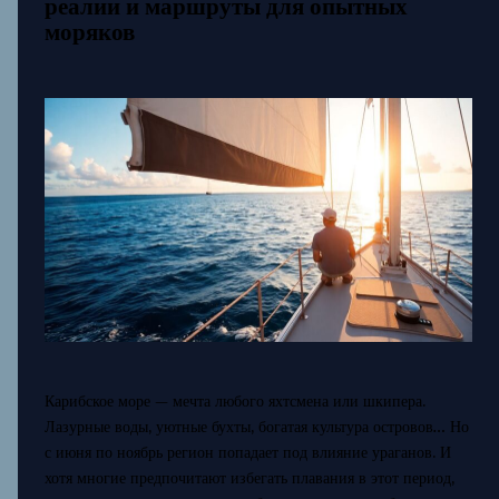
реалии и маршруты для опытных
моряков
Карибское море — мечта любого яхтсмена или шкипера.
Лазурные воды, уютные бухты, богатая культура островов… Но
с июня по ноябрь регион попадает под влияние ураганов. И
хотя многие предпочитают избегать плавания в этот период,