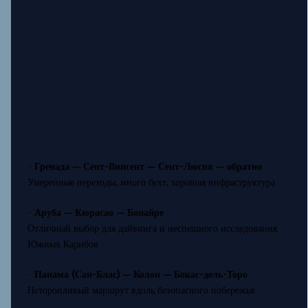
-
Гренада — Сент-Винсент — Сент-Люсия — обратно
Умеренные переходы, много бухт, хорошая инфраструктура
-
Аруба — Кюрасао — Бонайре
Отличный выбор для дайвинга и неспешного исследования
Южных Карибов
-
Панама (Сан-Блас) — Колон — Бокас-дель-Торо
Неторопливый маршрут вдоль безопасного побережья