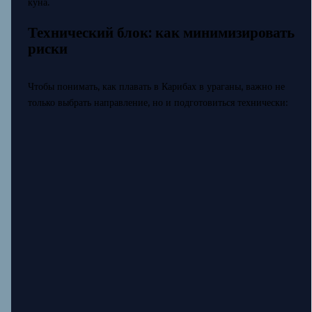
куна.
Технический блок: как минимизировать
риски
Чтобы понимать, как плавать в Карибах в ураганы, важно не
только выбрать направление, но и подготовиться технически: