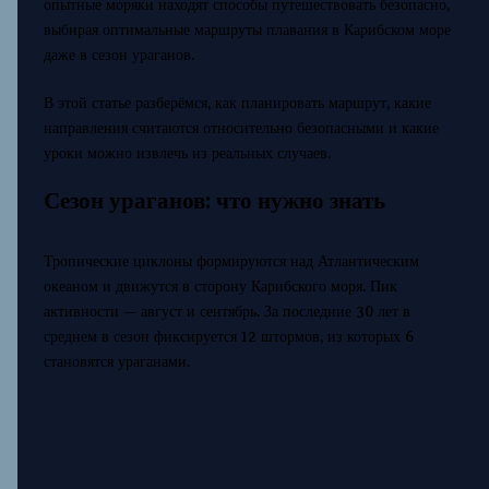
опытные моряки находят способы путешествовать безопасно,
выбирая оптимальные маршруты плавания в Карибском море
даже в сезон ураганов.
В этой статье разберёмся, как планировать маршрут, какие
направления считаются относительно безопасными и какие
уроки можно извлечь из реальных случаев.
Сезон ураганов: что нужно знать
Тропические циклоны формируются над Атлантическим
океаном и движутся в сторону Карибского моря. Пик
активности — август и сентябрь. За последние 30 лет в
среднем в сезон фиксируется 12 штормов, из которых 6
становятся ураганами.