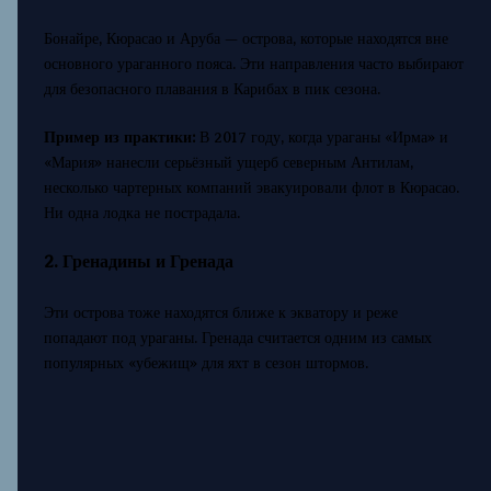
Бонайре, Кюрасао и Аруба — острова, которые находятся вне
основного ураганного пояса. Эти направления часто выбирают
для безопасного плавания в Карибах в пик сезона.
Пример из практики:
В 2017 году, когда ураганы «Ирма» и
«Мария» нанесли серьёзный ущерб северным Антилам,
несколько чартерных компаний эвакуировали флот в Кюрасао.
Ни одна лодка не пострадала.
2. Гренадины и Гренада
Эти острова тоже находятся ближе к экватору и реже
попадают под ураганы. Гренада считается одним из самых
популярных «убежищ» для яхт в сезон штормов.