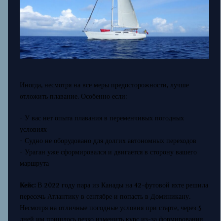
Иногда, несмотря на все меры предосторожности, лучше
отложить плавание. Особенно если:
- У вас нет опыта плавания в переменчивых погодных
условиях
- Судно не оборудовано для долгих автономных переходов
- Ураган уже сформировался и двигается в сторону вашего
маршрута
Кейс:
В 2022 году пара из Канады на 42-футовой яхте решила
пересечь Атлантику в сентябре и попасть в Доминикану.
Несмотря на отличные погодные условия при старте, через 5
дней им пришлось резко изменить курс из-за формирования