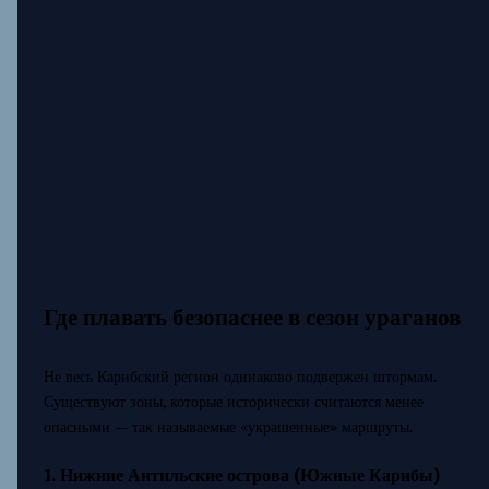
Где плавать безопаснее в сезон ураганов
Не весь Карибский регион одинаково подвержен штормам.
Существуют зоны, которые исторически считаются менее
опасными — так называемые «украшенные» маршруты.
1. Нижние Антильские острова (Южные Карибы)