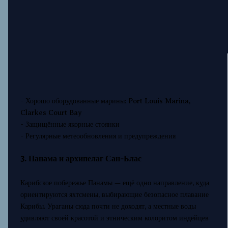
- Хорошо оборудованные марины: Port Louis Marina,
Clarkes Court Bay
- Защищённые якорные стоянки
- Регулярные метеообновления и предупреждения
3. Панама и архипелаг Сан-Блас
Карибское побережье Панамы — ещё одно направление, куда
ориентируются яхтсмены, выбирающие безопасное плавание
Карибы. Ураганы сюда почти не доходят, а местные воды
удивляют своей красотой и этническим колоритом индейцев