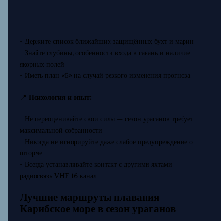
- Держите список ближайших защищённых бухт и марин
- Знайте глубины, особенности входа в гавань и наличие
якорных полей
- Иметь план «Б» на случай резкого изменения прогноза
📍
Психология и опыт:
- Не переоценивайте свои силы — сезон ураганов требует
максимальной собранности
- Никогда не игнорируйте даже слабое предупреждение о
шторме
- Всегда устанавливайте контакт с другими яхтами —
радиосвязь VHF 16 канал
Лучшие маршруты плавания
Карибское море в сезон ураганов