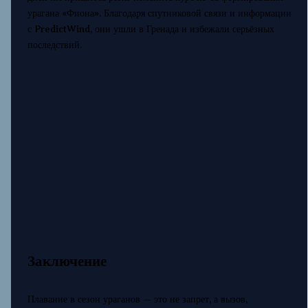
урагана «Фиона». Благодаря спутниковой связи и информации
с PredictWind, они ушли в Гренада и избежали серьёзных
последствий.
Заключение
Плавание в сезон ураганов — это не запрет, а вызов,