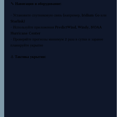
🔧
Навигация и оборудование:
- Установите спутниковую связь (например, Iridium Go или
Starlink)
- Используйте приложения PredictWind, Windy, NOAA
Hurricane Center
- Проверяйте прогнозы минимум 2 раза в сутки и заранее
планируйте укрытие
⚓
Тактика укрытия: