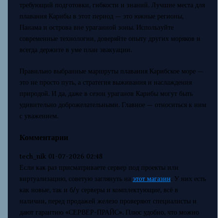
требующий подготовки, гибкости и знаний. Лучшие места для
плавания Карибы в этот период — это южные регионы,
Панама и острова вне ураганной зоны. Используйте
современные технологии, доверяйте опыту других моряков и
всегда держите в уме план эвакуации.
Правильно выбранные маршруты плавания Карибское море —
это не просто путь, а стратегия выживания и наслаждения
природой. И да, даже в сезон ураганов Карибы могут быть
удивительно доброжелательными. Главное — относиться к ним
с уважением.
Комментарии
tech_nik
01-07-2026 02:48
Если как раз присматриваете сервер под проекты или
виртуализацию, советую заглянуть на
этот магазин
. У них есть
как новые, так и б/у серверы и комплектующие, всё в
наличии, перед продажей железо проверяют специалисты и
дают гарантию «СЕРВЕР-ПРАЙС». Плюс удобно, что можно