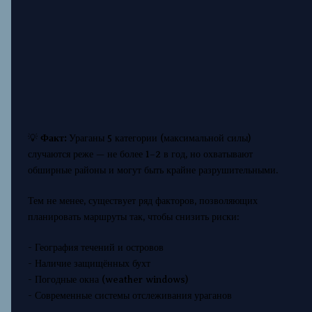
💡
Факт:
Ураганы 5 категории (максимальной силы)
случаются реже — не более 1–2 в год, но охватывают
обширные районы и могут быть крайне разрушительными.
Тем не менее, существует ряд факторов, позволяющих
планировать маршруты так, чтобы снизить риски:
- География течений и островов
- Наличие защищённых бухт
- Погодные окна (weather windows)
- Современные системы отслеживания ураганов