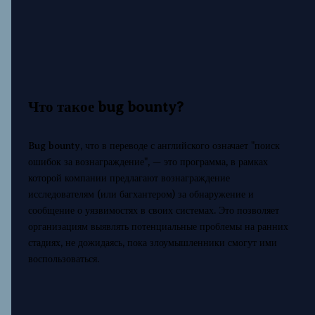
Что такое bug bounty?
Bug bounty, что в переводе с английского означает "поиск
ошибок за вознаграждение", — это программа, в рамках
которой компании предлагают вознаграждение
исследователям (или багхантером) за обнаружение и
сообщение о уязвимостях в своих системах. Это позволяет
организациям выявлять потенциальные проблемы на ранних
стадиях, не дожидаясь, пока злоумышленники смогут ими
воспользоваться.