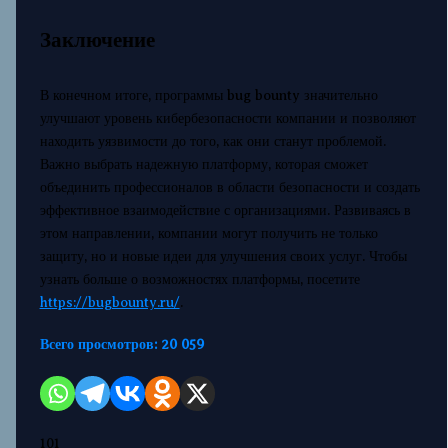
Заключение
В конечном итоге, программы bug bounty значительно
улучшают уровень кибербезопасности компании и позволяют
находить уязвимости до того, как они станут проблемой.
Важно выбрать надежную платформу, которая сможет
объединить профессионалов в области безопасности и создать
эффективное взаимодействие с организациями. Развиваясь в
этом направлении, компании могут получить не только
защиту, но и новые идеи для улучшения своих услуг. Чтобы
узнать больше о возможностях платформы, посетите
https://bugbounty.ru/
.
Всего просмотров:
20 059
101