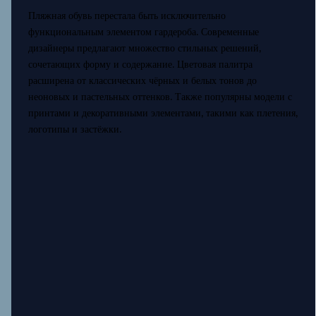
Пляжная обувь перестала быть исключительно
функциональным элементом гардероба. Современные
дизайнеры предлагают множество стильных решений,
сочетающих форму и содержание. Цветовая палитра
расширена от классических чёрных и белых тонов до
неоновых и пастельных оттенков. Также популярны модели с
принтами и декоративными элементами, такими как плетения,
логотипы и застёжки.