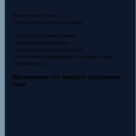
Маркированный список:
Популярные стилистические решения:
- Контрастные подошвы и ремешки
- Имитация текстиля или кожи
- Геометрические узоры и перфорация
- Использование переработанных материалов в рамках
устойчивой моды
Заключение: как выбрать идеальную
пару