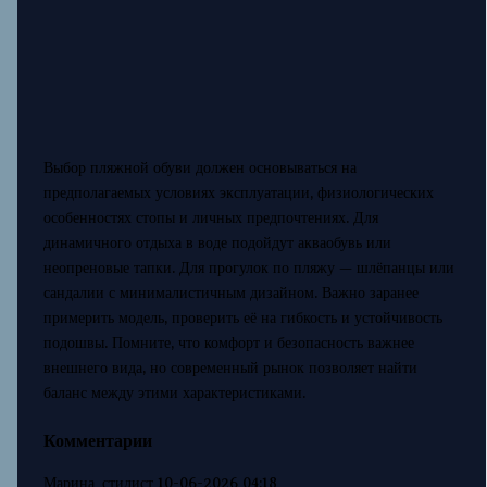
Выбор пляжной обуви должен основываться на
предполагаемых условиях эксплуатации, физиологических
особенностях стопы и личных предпочтениях. Для
динамичного отдыха в воде подойдут акваобувь или
неопреновые тапки. Для прогулок по пляжу — шлёпанцы или
сандалии с минималистичным дизайном. Важно заранее
примерить модель, проверить её на гибкость и устойчивость
подошвы. Помните, что комфорт и безопасность важнее
внешнего вида, но современный рынок позволяет найти
баланс между этими характеристиками.
Комментарии
Марина_стилист
10-06-2026 04:18