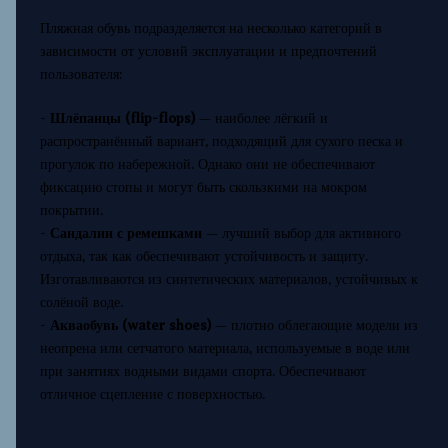
Пляжная обувь подразделяется на несколько категорий в
зависимости от условий эксплуатации и предпочтений
пользователя:
-
Шлёпанцы (flip-flops)
— наиболее лёгкий и
распространённый вариант, подходящий для сухого песка и
прогулок по набережной. Однако они не обеспечивают
фиксацию стопы и могут быть скользкими на мокром
покрытии.
-
Сандалии с ремешками
— лучший выбор для активного
отдыха, так как обеспечивают устойчивость и защиту.
Изготавливаются из синтетических материалов, устойчивых к
солёной воде.
-
Акваобувь (water shoes)
— плотно облегающие модели из
неопрена или сетчатого материала, используемые в воде или
при занятиях водными видами спорта. Обеспечивают
отличное сцепление с поверхностью.