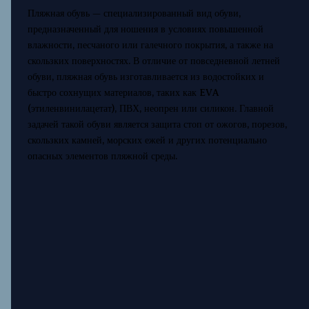
Пляжная обувь — специализированный вид обуви,
предназначенный для ношения в условиях повышенной
влажности, песчаного или галечного покрытия, а также на
скользких поверхностях. В отличие от повседневной летней
обуви, пляжная обувь изготавливается из водостойких и
быстро сохнущих материалов, таких как EVA
(этиленвинилацетат), ПВХ, неопрен или силикон. Главной
задачей такой обуви является защита стоп от ожогов, порезов,
скользких камней, морских ежей и других потенциально
опасных элементов пляжной среды.