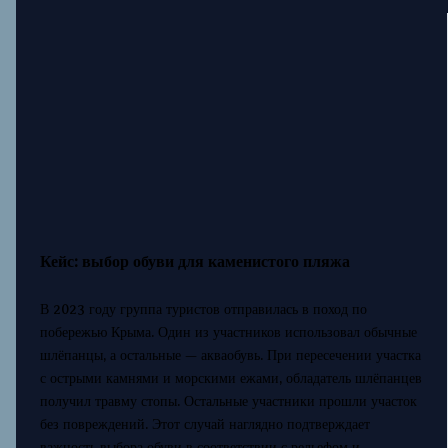
Кейс: выбор обуви для каменистого пляжа
В 2023 году группа туристов отправилась в поход по
побережью Крыма. Один из участников использовал обычные
шлёпанцы, а остальные — акваобувь. При пересечении участка
с острыми камнями и морскими ежами, обладатель шлёпанцев
получил травму стопы. Остальные участники прошли участок
без повреждений. Этот случай наглядно подтверждает
важность выбора обуви в соответствии с рельефом и