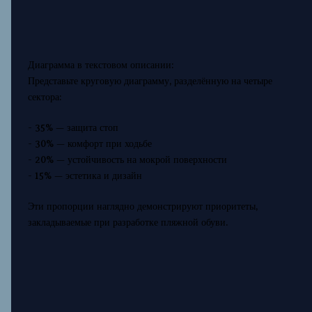
Диаграмма в текстовом описании:
Представьте круговую диаграмму, разделённую на четыре
сектора:
- 35% — защита стоп
- 30% — комфорт при ходьбе
- 20% — устойчивость на мокрой поверхности
- 15% — эстетика и дизайн
Эти пропорции наглядно демонстрируют приоритеты,
закладываемые при разработке пляжной обуви.