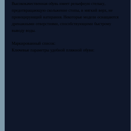
Высококачественная обувь имеет рельефную стельку,
предотвращающую скольжение стопы, и мягкий верх, не
провоцирующий натирания. Некоторые модели оснащаются
дренажными отверстиями, способствующими быстрому
выводу воды.
Маркированный список:
Ключевые параметры удобной пляжной обуви: