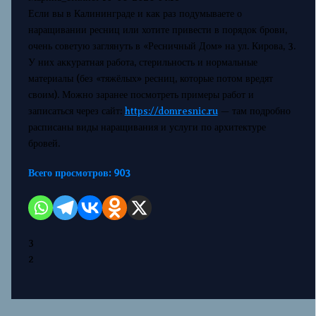
Если вы в Калининграде и как раз подумываете о
наращивании ресниц или хотите привести в порядок брови,
очень советую заглянуть в «Ресничный Дом» на ул. Кирова, 3.
У них аккуратная работа, стерильность и нормальные
материалы (без «тяжёлых» ресниц, которые потом вредят
своим). Можно заранее посмотреть примеры работ и
записаться через сайт:
https://domresnic.ru
— там подробно
расписаны виды наращивания и услуги по архитектуре
бровей.
Всего просмотров:
903
3
2