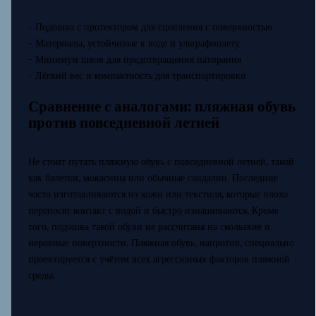
- Подошва с протектором для сцепления с поверхностью
- Материалы, устойчивые к воде и ультрафиолету
- Минимум швов для предотвращения натирания
- Лёгкий вес и компактность для транспортировки
Сравнение с аналогами: пляжная обувь
против повседневной летней
Не стоит путать пляжную обувь с повседневной летней, такой
как балетки, мокасины или обычные сандалии. Последние
часто изготавливаются из кожи или текстиля, которые плохо
переносят контакт с водой и быстро изнашиваются. Кроме
того, подошва такой обуви не рассчитана на скользкие и
неровные поверхности. Пляжная обувь, напротив, специально
проектируется с учётом всех агрессивных факторов пляжной
среды.