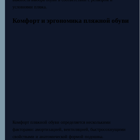
условиями пляжа.
Комфорт и эргономика пляжной обуви
Комфорт пляжной обуви определяется несколькими
факторами: амортизацией, вентиляцией, быстросохнущими
свойствами и анатомической формой подошвы.