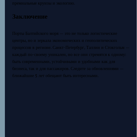
премиальные круизы и экологию.
Заключение
Порты Балтийского моря — это не только логистические
центры, но и зеркала экономических и геополитических
процессов в регионе. Санкт-Петербург, Таллин и Стокгольм —
каждый по-своему уникален, но все они стремятся к одному:
быть современными, устойчивыми и удобными как для
бизнеса, так и для пассажиров. Следите за обновлениями —
ближайшие 5 лет обещают быть интересными.