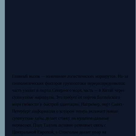
Главный вызов — изменение логистических маршрутов. Из-за
геополитических факторов грузопотоки перераспределяются:
часть уходит в порты Северного моря, часть — в Китай через
сухопутные маршруты. Это требует от портов Балтийского
моря гибкости и быстрой адаптации. Например, порт Санкт-
Петербург информация о котором теперь включает новые
сухопутные хабы, делает ставку на мультимодальные
перевозки. Порт Таллин активно развивает связь с
Центральной Европой, а Стокгольм делает упор на