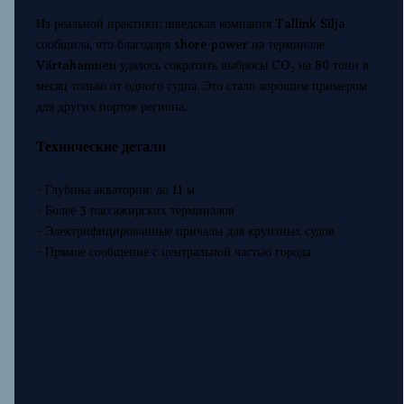
Из реальной практики: шведская компания Tallink Silja
сообщила, что благодаря shore power на терминале
Värtahamnen удалось сократить выбросы CO₂ на 80 тонн в
месяц только от одного судна. Это стало хорошим примером
для других портов региона.
Технические детали
- Глубина акватории: до 11 м
- Более 3 пассажирских терминалов
- Электрифицированные причалы для круизных судов
- Прямое сообщение с центральной частью города