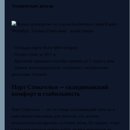
Технические детали
- Площадь порта: более 500 гектаров
- Осадка судов: до 10,7 м
- Круизный терминал способен принять до 7 судов в день
- Прямое железнодорожное сообщение с внутренними
регионами Эстонии
Порт Стокгольм — скандинавский
комфорт и стабильность
Порт Стокгольм — это не только логистический узел, но и
важнейшая точка входа для туристов. Он активно
используется для круизов, особенно летом. По запросу «порт
Стокгольм круизы» можно найти десятки маршрутов по