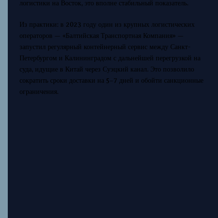
логистики на Восток, это вполне стабильный показатель.
Из практики: в 2023 году один из крупных логистических
операторов — «Балтийская Транспортная Компания» —
запустил регулярный контейнерный сервис между Санкт-
Петербургом и Калининградом с дальнейшей перегрузкой на
суда, идущие в Китай через Суэцкий канал. Это позволило
сократить сроки доставки на 5–7 дней и обойти санкционные
ограничения.