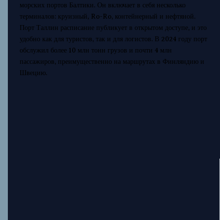
морских портов Балтики. Он включает в себя несколько
терминалов: круизный, Ro-Ro, контейнерный и нефтяной.
Порт Таллин расписание публикует в открытом доступе, и это
удобно как для туристов, так и для логистов. В 2024 году порт
обслужил более 10 млн тонн грузов и почти 4 млн
пассажиров, преимущественно на маршрутах в Финляндию и
Швецию.