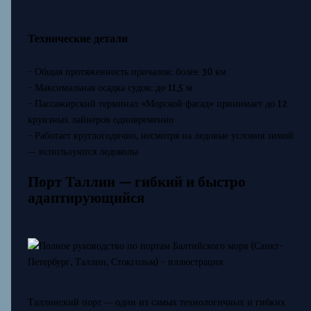
Технические детали
- Общая протяженность причалов: более 30 км
- Максимальная осадка судов: до 11,5 м
- Пассажирский терминал «Морской фасад» принимает до 12
круизных лайнеров одновременно
- Работает круглогодично, несмотря на ледовые условия зимой
— используются ледоколы
Порт Таллин — гибкий и быстро
адаптирующийся
Таллинский порт — один из самых технологичных и гибких