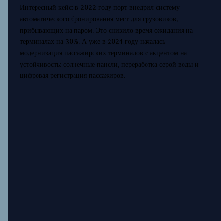
Интересный кейс: в 2022 году порт внедрил систему
автоматического бронирования мест для грузовиков,
прибывающих на паром. Это снизило время ожидания на
терминалах на 30%. А уже в 2024 году началась
модернизация пассажирских терминалов с акцентом на
устойчивость: солнечные панели, переработка серой воды и
цифровая регистрация пассажиров.