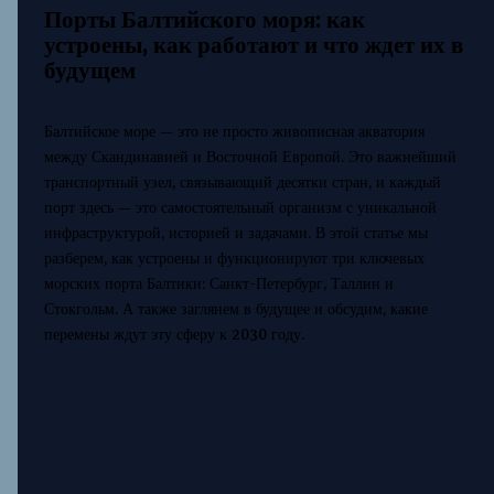
Порты Балтийского моря: как
устроены, как работают и что ждет их в
будущем
Балтийское море — это не просто живописная акватория
между Скандинавией и Восточной Европой. Это важнейший
транспортный узел, связывающий десятки стран, и каждый
порт здесь — это самостоятельный организм с уникальной
инфраструктурой, историей и задачами. В этой статье мы
разберем, как устроены и функционируют три ключевых
морских порта Балтики: Санкт-Петербург, Таллин и
Стокгольм. А также заглянем в будущее и обсудим, какие
перемены ждут эту сферу к 2030 году.