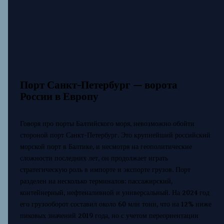
Порт Санкт-Петербург — ворота
России в Европу
Говоря про порты Балтийского моря, невозможно обойти
стороной порт Санкт-Петербург. Это крупнейший российский
морской порт в Балтике, и несмотря на геополитические
сложности последних лет, он продолжает играть
стратегическую роль в импорте и экспорте грузов. Порт
разделен на несколько терминалов: пассажирский,
контейнерный, нефтеналивной и универсальный. На 2024 год
его грузооборот составил около 60 млн тонн, что на 12% ниже
пиковых значений 2019 года, но с учетом переориентации