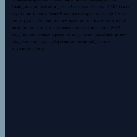
Скандинавии, Балтии и даже в Северную Европу. В 2024 году
через порт прошло более 5 млн пассажиров, и около 8,5 млн
тонн грузов. Это один из немногих портов Балтики, который
активно инвестирует в экологические технологии: в 2023
году он стал первым в регионе, предложившим shore power
(подключение судов к береговому питанию) для всех
круизных лайнеров.