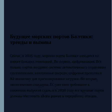
Будущее морских портов Балтики:
тренды и вызовы
Сейчас, в 2025 году, морские порты Балтики находятся на
пороге больших изменений. Во-первых, цифровизация. Все
больше портов внедряют системы автоматического управления
грузопотоками, электронные очереди, цифровые пропуска и
AI-аналитику для прогнозирования загрузки. Во-вторых,
экологические стандарты. ЕС уже ввел требование к
снижению выбросов судов, и к 2030 году все крупные порты
должны обеспечить shore power и переработку отходов.