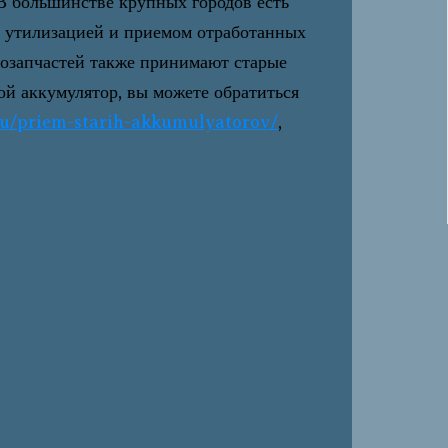
В большинстве крупных городов есть
я утилизацией и приемом отработанных
тозапчастей также принимают старые
ой аккумулятор, вы можете обратиться
.ru/priem-starih-akkumulyatorov/
,