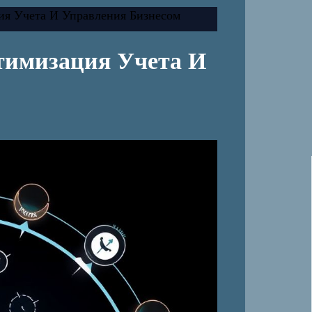
ия Учета И Управления Бизнесом
тимизация Учета И