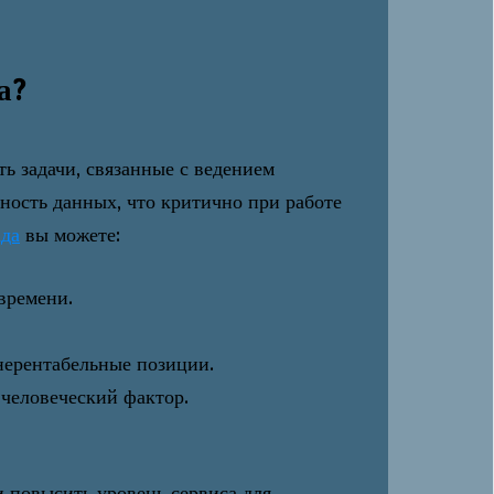
а?
ь задачи, связанные с ведением
чность данных, что критично при работе
ада
вы можете:
времени.
нерентабельные позиции.
человеческий фактор.
и повысить уровень сервиса для