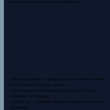
поездки. Особенно популярны следующие виды:
- Королевский ангел — благодаря яркому сине-жёлтому окрасу
часто отмечается в соцсетях туристов.
- Рыба-император (Pomacanthus paru) — одна из самых
узнаваемых на мелководье.
- Губан-клоун — привлекает внимание необычной мимикой и
движениями.