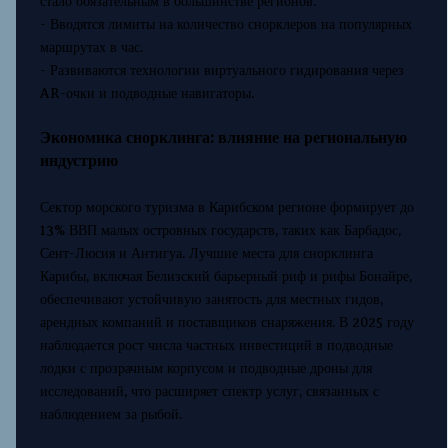
стало обязательным в большинстве регионов.
- Вводятся лимиты на количество снорклеров на популярных
маршрутах в час.
- Развиваются технологии виртуального гидирования через
AR-очки и подводные навигаторы.
Экономика снорклинга: влияние на региональную
индустрию
Сектор морского туризма в Карибском регионе формирует до
13% ВВП малых островных государств, таких как Барбадос,
Сент-Люсия и Антигуа. Лучшие места для снорклинга
Карибы, включая Белизский барьерный риф и рифы Бонайре,
обеспечивают устойчивую занятость для местных гидов,
арендных компаний и поставщиков снаряжения. В 2025 году
наблюдается рост числа частных инвестиций в подводные
лодки с прозрачным корпусом и подводные дроны для
исследований, что расширяет спектр услуг, связанных с
наблюдением за рыбой.