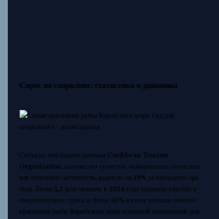
Спрос на снорклинг: статистика и динамика
Согласно последним данным Caribbean Tourism
Organization, количество туристов, выбирающих снорклинг
как основную активность, выросло на 18% за последние три
года. Более 5,2 млн человек в 2024 году приняли участие в
снорклинговых турах, и более 60% из них назвали именно
красочные рыбы Карибского моря основной мотивацией для