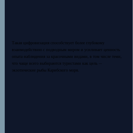
Такая цифровизация способствует более глубокому
взаимодействию с подводным миром и усиливает ценность
опыта наблюдения за красочными видами, в том числе теми,
что чаще всего выбираются туристами как цель —
экзотические рыбы Карибского моря.