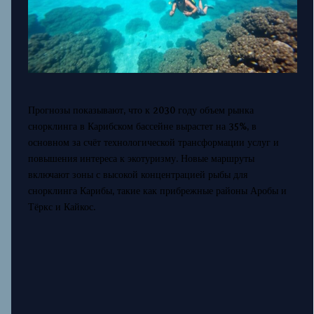
Прогнозы показывают, что к 2030 году объем рынка
снорклинга в Карибском бассейне вырастет на 35%, в
основном за счёт технологической трансформации услуг и
повышения интереса к экотуризму. Новые маршруты
включают зоны с высокой концентрацией рыбы для
снорклинга Карибы, такие как прибрежные районы Аробы и
Тёркс и Кайкос.