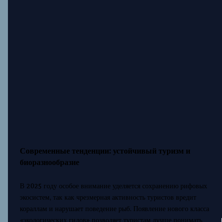
Современные тенденции: устойчивый туризм и
биоразнообразие
В 2025 году особое внимание уделяется сохранению рифовых
экосистем, так как чрезмерная активность туристов вредит
кораллам и нарушает поведение рыб. Появление нового класса
«экологических гидов» позволяет туристам лучше понимать