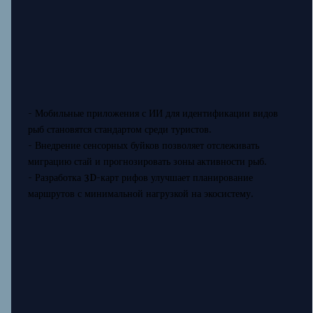
- Мобильные приложения с ИИ для идентификации видов
рыб становятся стандартом среди туристов.
- Внедрение сенсорных буйков позволяет отслеживать
миграцию стай и прогнозировать зоны активности рыб.
- Разработка 3D-карт рифов улучшает планирование
маршрутов с минимальной нагрузкой на экосистему.