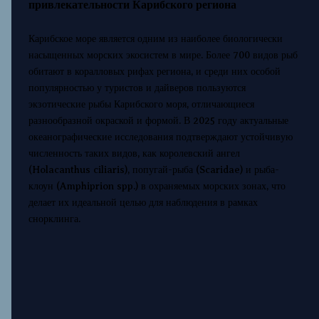
привлекательности Карибского региона
Карибское море является одним из наиболее биологически
насыщенных морских экосистем в мире. Более 700 видов рыб
обитают в коралловых рифах региона, и среди них особой
популярностью у туристов и дайверов пользуются
экзотические рыбы Карибского моря, отличающиеся
разнообразной окраской и формой. В 2025 году актуальные
океанографические исследования подтверждают устойчивую
численность таких видов, как королевский ангел
(Holacanthus ciliaris), попугай-рыба (Scaridae) и рыба-
клоун (Amphiprion spp.) в охраняемых морских зонах, что
делает их идеальной целью для наблюдения в рамках
снорклинга.