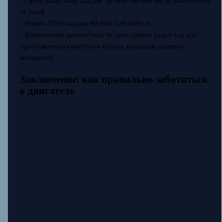
- Свечи зажигания: каждые 30 000–60 000 км (в зависимости
от типа)
- Ремень ГРМ: каждые 60 000–120 000 км
- Комплексная диагностика: не реже одного раза в год или
при появлении симптомов (шумы, вибрации, падение
мощности)
Заключение: как правильно заботиться
о двигателе