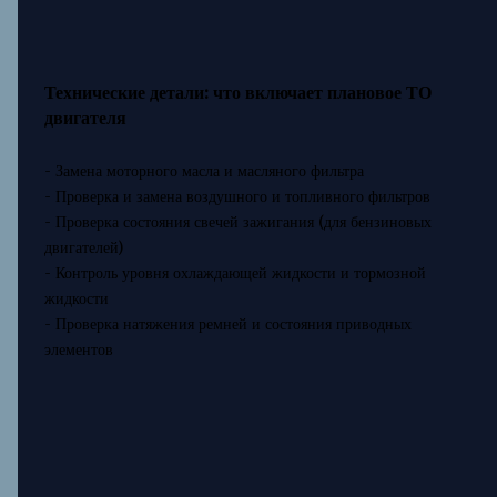
Технические детали: что включает плановое ТО
двигателя
- Замена моторного масла и масляного фильтра
- Проверка и замена воздушного и топливного фильтров
- Проверка состояния свечей зажигания (для бензиновых
двигателей)
- Контроль уровня охлаждающей жидкости и тормозной
жидкости
- Проверка натяжения ремней и состояния приводных
элементов