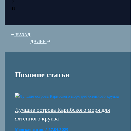
7
11
НАЗАД
ДАЛЕЕ
Похожие статьи
Лучшие острова Карибского моря для
яхтенного круиза
Морская жизнь
/
27.04.2025