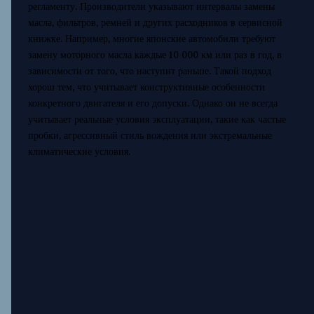
регламенту. Производители указывают интервалы замены
масла, фильтров, ремней и других расходников в сервисной
книжке. Например, многие японские автомобили требуют
замену моторного масла каждые 10 000 км или раз в год, в
зависимости от того, что наступит раньше. Такой подход
хорош тем, что учитывает конструктивные особенности
конкретного двигателя и его допуски. Однако он не всегда
учитывает реальные условия эксплуатации, такие как частые
пробки, агрессивный стиль вождения или экстремальные
климатические условия.