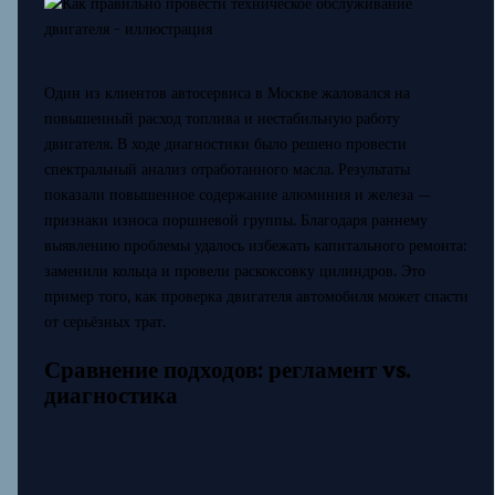
Один из клиентов автосервиса в Москве жаловался на
повышенный расход топлива и нестабильную работу
двигателя. В ходе диагностики было решено провести
спектральный анализ отработанного масла. Результаты
показали повышенное содержание алюминия и железа —
признаки износа поршневой группы. Благодаря раннему
выявлению проблемы удалось избежать капитального ремонта:
заменили кольца и провели раскоксовку цилиндров. Это
пример того, как проверка двигателя автомобиля может спасти
от серьёзных трат.
Сравнение подходов: регламент vs.
диагностика