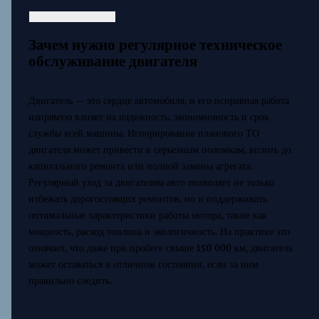
Зачем нужно регулярное техническое
обслуживание двигателя
Двигатель — это сердце автомобиля, и его исправная работа
напрямую влияет на надежность, экономичность и срок
службы всей машины. Игнорирование планового ТО
двигателя может привести к серьезным поломкам, вплоть до
капитального ремонта или полной замены агрегата.
Регулярный уход за двигателем авто позволяет не только
избежать дорогостоящих ремонтов, но и поддерживать
оптимальные характеристики работы мотора, такие как
мощность, расход топлива и экологичность. На практике это
означает, что даже при пробеге свыше 150 000 км, двигатель
может оставаться в отличном состоянии, если за ним
правильно следить.