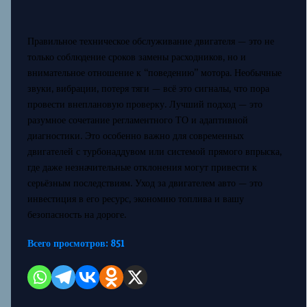
Правильное техническое обслуживание двигателя — это не
только соблюдение сроков замены расходников, но и
внимательное отношение к “поведению” мотора. Необычные
звуки, вибрации, потеря тяги — всё это сигналы, что пора
провести внеплановую проверку. Лучший подход — это
разумное сочетание регламентного ТО и адаптивной
диагностики. Это особенно важно для современных
двигателей с турбонаддувом или системой прямого впрыска,
где даже незначительные отклонения могут привести к
серьёзным последствиям. Уход за двигателем авто — это
инвестиция в его ресурс, экономию топлива и вашу
безопасность на дороге.
Всего просмотров:
851