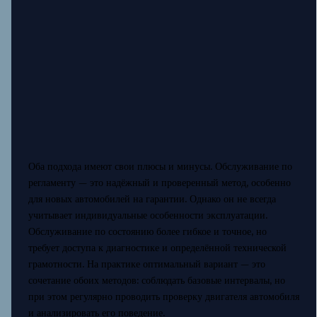
Оба подхода имеют свои плюсы и минусы. Обслуживание по
регламенту — это надёжный и проверенный метод, особенно
для новых автомобилей на гарантии. Однако он не всегда
учитывает индивидуальные особенности эксплуатации.
Обслуживание по состоянию более гибкое и точное, но
требует доступа к диагностике и определённой технической
грамотности. На практике оптимальный вариант — это
сочетание обоих методов: соблюдать базовые интервалы, но
при этом регулярно проводить проверку двигателя автомобиля
и анализировать его поведение.