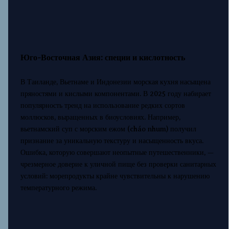
Юго-Восточная Азия: специи и кислотность
В Таиланде, Вьетнаме и Индонезии морская кухня насыщена
пряностями и кислыми компонентами. В 2025 году набирает
популярность тренд на использование редких сортов
моллюсков, выращенных в биоусловиях. Например,
вьетнамский суп с морским ежом (cháo nhum) получил
признание за уникальную текстуру и насыщенность вкуса.
Ошибка, которую совершают неопытные путешественники, —
чрезмерное доверие к уличной пище без проверки санитарных
условий: морепродукты крайне чувствительны к нарушению
температурного режима.