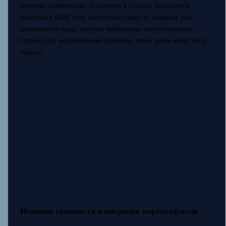
местные особенности. Например, в странах Карибского
бассейна в 2025 году популярны блюда из львиных рыб —
инвазивного вида, который необходимо контролировать.
Однако при неправильной обработке такие рыбы могут быть
опасны.
Незнание сезонности и миграции морепродуктов