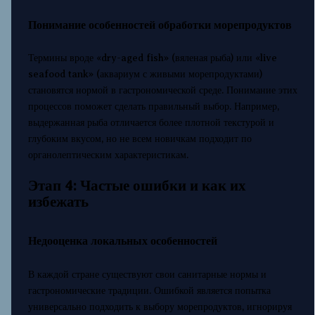
Понимание особенностей обработки морепродуктов
Термины вроде «dry-aged fish» (вяленая рыба) или «live
seafood tank» (аквариум с живыми морепродуктами)
становятся нормой в гастрономической среде. Понимание этих
процессов поможет сделать правильный выбор. Например,
выдержанная рыба отличается более плотной текстурой и
глубоким вкусом, но не всем новичкам подходит по
органолептическим характеристикам.
Этап 4: Частые ошибки и как их
избежать
Недооценка локальных особенностей
В каждой стране существуют свои санитарные нормы и
гастрономические традиции. Ошибкой является попытка
универсально подходить к выбору морепродуктов, игнорируя