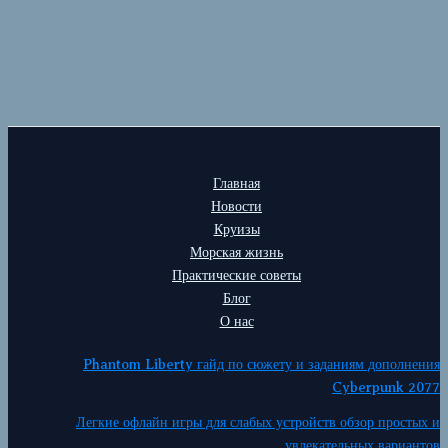
Главная
Новости
Круизы
Морская жизнь
Практические советы
Блог
О нас
Phantom Liberty гайд по сюжету и заданиям дополнения
Cyberpunk 2077
Легкие офлайн игры для слабых устройств обзор простых и
увлекательных вариантов