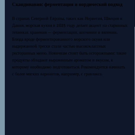
Скандинавия: ферментация и нордический подход
В странах Северной Европы, таких как Норвегия, Швеция и
Дания, морская кухня в 2025 году делает акцент на старинных
техниках хранения — ферментации, копчении и вялении.
Блюда вроде ферментированного морского окуня или
выдержанной трески стали частью высококлассных
ресторанных меню. Новичкам стоит быть осторожными: такие
продукты обладают выраженным ароматом и вкусом, к
которому необходимо подготовиться. Рекомендуется начинать
с более мягких вариантов, например, с гравлакса.