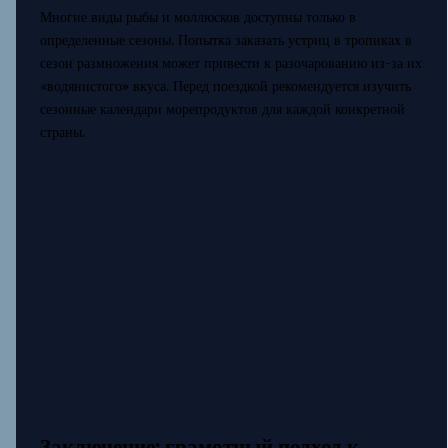
Многие виды рыбы и моллюсков доступны только в
определенные сезоны. Попытка заказать устриц в тропиках в
сезон размножения может привести к разочарованию из-за их
«водянистого» вкуса. Перед поездкой рекомендуется изучить
сезонные календари морепродуктов для каждой конкретной
страны.
Заключение: грамотный подход к