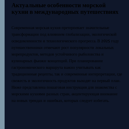
Актуальные особенности морской
кухни в международных путешествиях
Современная морская кухня претерпевает значительные
трансформации под влиянием глобализации, экологической
осведомленности и технологического прогресса. В 2025 году
путешественники отмечают рост популярности локальных
морепродуктов, методов устойчивого рыболовства и
кулинарных фьюжн-концепций. При планировании
гастрономического маршрута важно учитывать как
традиционные рецепты, так и современные интерпретации, где
свежесть и экологичность продуктов выходят на первый план.
Ниже представлена пошаговая инструкция для знакомства с
морскими кухнями разных стран, акцентирующая внимание
на новых трендах и ошибках, которых следует избегать.