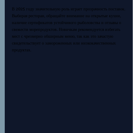
В 2025 году значительную роль играет прозрачность поставок.
Выбирая ресторан, обращайте внимание на открытые кухни,
наличие сертификатов устойчивого рыболовства и отзывы о
свежести морепродуктов. Новичкам рекомендуется избегать
мест с чрезмерно обширным меню, так как это зачастую
свидетельствует о замороженных или низкокачественных
продуктах.