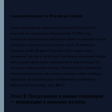
Средиземноморье: от Италии до Греции
Средиземноморская морская кухня славится простотой и
акцентом на натуральных ингредиентах. В 2025 году
особенную популярность приобрели севиче из морского окуня
и блюда из каракатицы на угольном гриле. Итальянская
традиция crudo di mare (морская рыба в сыром виде с
оливковым маслом и цитрусами) претерпела эволюцию: теперь
часто подают филе рыбы, выдержанное в морской воде, что
усиливает минеральные оттенки. Новички часто ошибаются,
считая морепродукты здесь всегда свежими: важно выбирать
заведения, где подтверждена сертификация устойчивого
рыболовства (например, знак MSC).
Этап 2: Погружение в новые тенденции
— инновации в морских кухнях