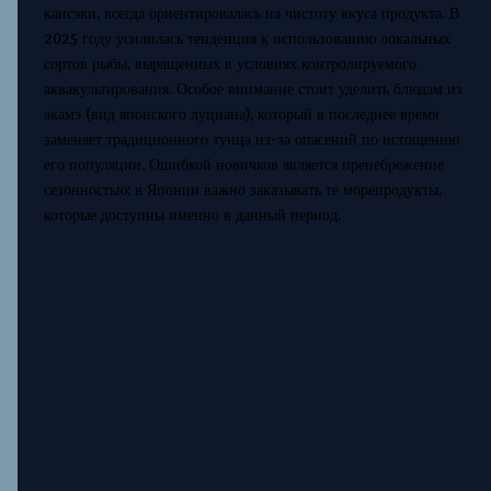
каисэки, всегда ориентировалась на чистоту вкуса продукта. В
2025 году усилилась тенденция к использованию локальных
сортов рыбы, выращенных в условиях контролируемого
аквакультирования. Особое внимание стоит уделить блюдам из
акамэ (вид японского луциана), который в последнее время
заменяет традиционного тунца из-за опасений по истощению
его популяции. Ошибкой новичков является пренебрежение
сезонностью: в Японии важно заказывать те морепродукты,
которые доступны именно в данный период.