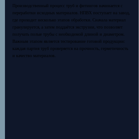
Производственный процесс труб и фитингов начинается с
переработки исходных материалов. НПВХ поступает на завод,
где проходит несколько этапов обработки. Сначала материал
гранулируется, а затем поддаётся экструзии, что позволяет
получать полые трубы с необходимой длиной и диаметром.
Важным этапом является тестирование готовой продукции:
каждая партия труб проверяется на прочность, герметичность
и качество материалов.