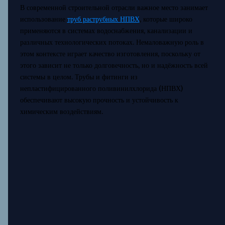
В современной строительной отрасли важное место занимает
использование
труб раструбных НПВХ
, которые широко
применяются в системах водоснабжения, канализации и
различных технологических потоках. Немаловажную роль в
этом контексте играет качество изготовления, поскольку от
этого зависит не только долговечность, но и надёжность всей
системы в целом. Трубы и фитинги из
непластифицированного поливинилхлорида (НПВХ)
обеспечивают высокую прочность и устойчивость к
химическим воздействиям.