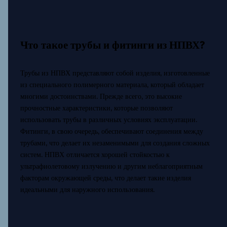
Что такое трубы и фитинги из НПВХ?
Трубы из НПВХ представляют собой изделия, изготовленные
из специального полимерного материала, который обладает
многими достоинствами. Прежде всего, это высокие
прочностные характеристики, которые позволяют
использовать трубы в различных условиях эксплуатации.
Фитинги, в свою очередь, обеспечивают соединения между
трубами, что делает их незаменимыми для создания сложных
систем. НПВХ отличается хорошей стойкостью к
ультрафиолетовому излучению и другим неблагоприятным
факторам окружающей среды, что делает такие изделия
идеальными для наружного использования.