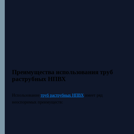
Преимущества использования труб
раструбных НПВХ
Использование
труб раструбных НПВХ
имеет ряд
неоспоримых преимуществ: