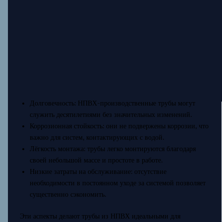
Долговечность: НПВХ-производственные трубы могут
служить десятилетиями без значительных изменений.
Коррозионная стойкость: они не подвержены коррозии, что
важно для систем, контактирующих с водой.
Лёгкость монтажа: трубы легко монтируются благодаря
своей небольшой массе и простоте в работе.
Низкие затраты на обслуживание: отсутствие
необходимости в постоянном уходе за системой позволяет
существенно сэкономить.
Эти аспекты делают трубы из НПВХ идеальными для