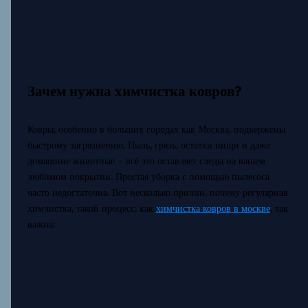
Зачем нужна химчистка ковров?
Ковры, особенно в больших городах как Москва, подвержены
быстрому загрязнению. Пыль, грязь, остатки пищи и даже
домашние животные – всё это оставляет следы на вашем
любимом покрытии. Простая уборка с помощью пылесоса
часто недостаточна. Вот несколько причин, почему регулярная
химчистка, такой процесс, как
химчистка ковров в москве
, так
важна: