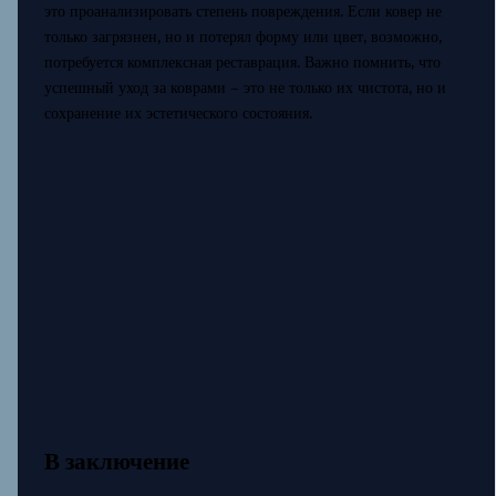
это проанализировать степень повреждения. Если ковер не
только загрязнен, но и потерял форму или цвет, возможно,
потребуется комплексная реставрация. Важно помнить, что
успешный уход за коврами – это не только их чистота, но и
сохранение их эстетического состояния.
В заключение