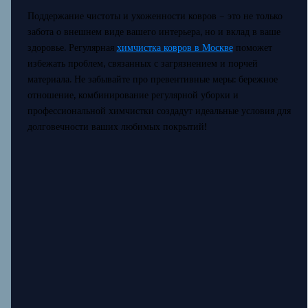
Поддержание чистоты и ухоженности ковров – это не только
забота о внешнем виде вашего интерьера, но и вклад в ваше
здоровье. Регулярная
химчистка ковров в Москве
поможет
избежать проблем, связанных с загрязнением и порчей
материала. Не забывайте про превентивные меры: бережное
отношение, комбинирование регулярной уборки и
профессиональной химчистки создадут идеальные условия для
долговечности ваших любимых покрытий!