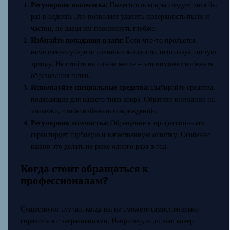
Регулярная пылесоска:
Пылесосить ковры следует хотя бы
раз в неделю. Это позволяет удалить поверхность пыли и
частиц, не давая им проникнуть глубже.
Избегайте попадания влаги:
Если что-то прольется,
немедленно уберите излишки жидкости, используя чистую
тряпку. Не стойте на одном месте – это поможет избежать
образования пятен.
Используйте специальные средства:
Выбирайте средства,
подходящие для вашего типа ковра. Обратите внимание на
этикетки, чтобы избежать повреждений.
Регулярная химчистка:
Обращение к профессионалам
гарантирует глубокую и качественную очистку. Особенно
важно это делать не реже одного раза в год.
Когда стоит обращаться к
профессионалам?
Существуют случаи, когда вы не сможете самостоятельно
справиться с загрязнениями. Например, если ваш ковер