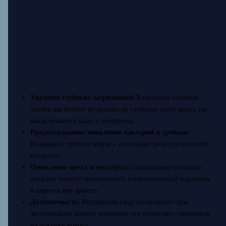
Удаление глубоких загрязнений:
В процессе обычной
чистки вы можете не достать до глубоких слоев ворса, где
накапливаются пыль и аллергены.
Предотвращение появления бактерий и грибков:
Влажные и грязные ковры – идеальная среда для развития
микробов.
Оживление цвета и текстуры:
Специальные чистящие
средства помогут восстановить первоначальный вид ковра
и вернуть ему яркость.
Долговечность:
Регулярный уход увеличивает срок
эксплуатации вашего покрытия, что позволяет сэкономить
на покупке нового.