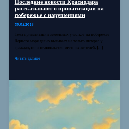
Последние новости Краснодара
рассказывают о приватизации на
побережье с нарушениями
30.05.2025
Тема приватизации земельных участков на побережье
Черного моря давно вызывает не только интерес у
граждан, но и недовольство местных жителей. […]
Последние
Читать дальше
новости
Краснодара
рассказывают
о
приватизации
на
побережье
с
нарушениями